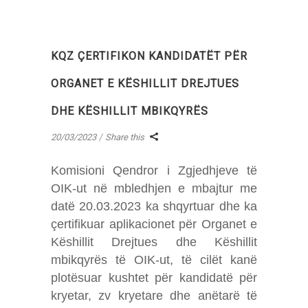
KQZ ÇERTIFIKON KANDIDATËT PËR
ORGANET E KËSHILLIT DREJTUES
DHE KËSHILLIT MBIKQYRËS
20/03/2023
Share this
Komisioni Qendror i Zgjedhjeve të
OIK-ut në mbledhjen e mbajtur me
datë 20.03.2023 ka shqyrtuar dhe ka
çertifikuar aplikacionet për Organet e
Këshillit Drejtues dhe Këshillit
mbikqyrës të OIK-ut, të cilët kanë
plotësuar kushtet për kandidatë për
kryetar, zv kryetare dhe anëtarë të