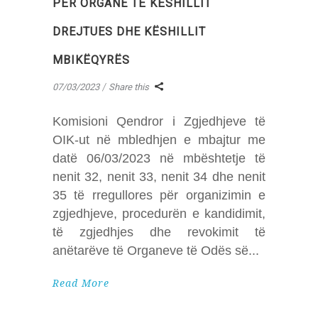
PËR ORGANE TË KËSHILLIT
DREJTUES DHE KËSHILLIT
MBIKËQYRËS
07/03/2023
Share this
Komisioni Qendror i Zgjedhjeve të
OIK-ut në mbledhjen e mbajtur me
datë 06/03/2023 në mbështetje të
nenit 32, nenit 33, nenit 34 dhe nenit
35 të rregullores për organizimin e
zgjedhjeve, procedurën e kandidimit,
të zgjedhjes dhe revokimit të
anëtarëve të Organeve të Odës së
Read More