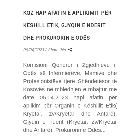
KQZ HAP AFATIN E APLIKIMIT PËR
KËSHILL ETIK, GJYQIN E NDERIT
DHE PROKURORIN E ODËS
06/04/2023
Share this
Komisioni Qendror i Zgjedhjeve i
Odës së Infermierëve, Mamive dhe
Profesionistëve tjerë Shëndetësor të
Kosovës në mbledhjen e mbajtur me
datë 05.04.2023 hapi afatin për
aplikim për Organin e Këshillit Etik(
Kryetar, zv/Kryetar dhe Antarë),
Gjyqin e nderit (Kryetar, zv/Kryetar
dhe Antarë), Prokurorin e Odës