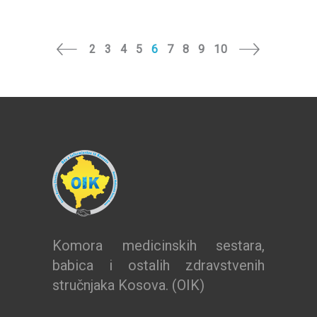
2
3
4
5
6
7
8
9
10
Komora medicinskih sestara,
babica i ostalih zdravstvenih
stručnjaka Kosova. (OIK)