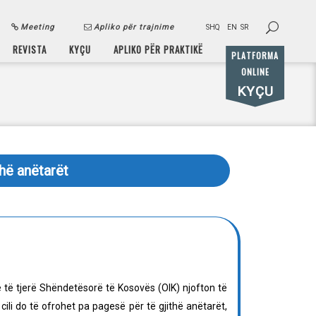
Meeting
Apliko për trajnime
SHQ
EN
SR
REVISTA
KYÇU
APLIKO PËR PRAKTIKË
PLATFORMA
ONLINE
KYÇU
hë anëtarët
të tjerë Shëndetësorë të Kosovës (OIK) njofton të
ili do të ofrohet pa pagesë për të gjithë anëtarët,