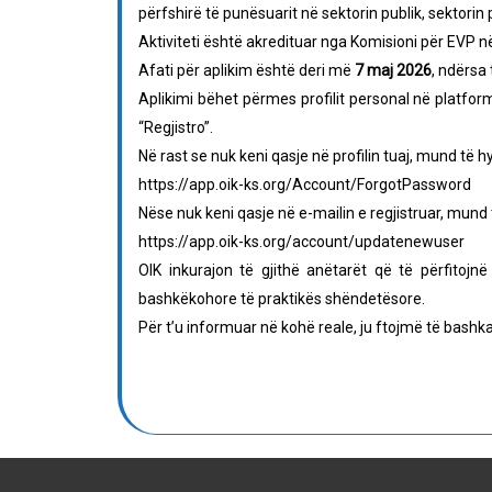
përfshirë të punësuarit në sektorin publik, sektorin 
Aktiviteti është akredituar nga Komisioni për EVP 
Afati për aplikim është deri më
7 maj 2026
, ndërsa 
Aplikimi bëhet përmes profilit personal në platfor
“Regjistro”.
Në rast se nuk keni qasje në profilin tuaj, mund të h
https://app.oik-ks.org/Account/ForgotPassword
Nëse nuk keni qasje në e-mailin e regjistruar, mund
https://app.oik-ks.org/account/updatenewuser
OIK inkurajon të gjithë anëtarët që të përfitoj
bashkëkohore të praktikës shëndetësore.
Për t’u informuar në kohë reale, ju ftojmë të bashkan