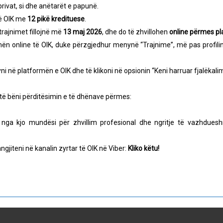
privat, si dhe anëtarët e papunë.
në OIK me
12 pikë kredituese
.
trajnimet fillojnë më
13 maj 2026
, dhe do të zhvillohen
online përmes p
mën online të OIK, duke përzgjedhur menynë “Trajnime”, më pas profili
yni në platformën e OIK dhe të klikoni në opsionin “Keni harruar fjalëkalim
 të bëni përditësimin e të dhënave përmes:
në nga kjo mundësi për zhvillim profesional dhe ngritje të vazhdu
gjiteni në kanalin zyrtar të OIK në Viber:
Kliko këtu!