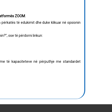
latformës ZOOM
.
n përkatës të edukimit dhe duke klikuar në opsionin
in?”, ose të përdorni linkun:
eshme të kapaciteteve në përputhje me standardet