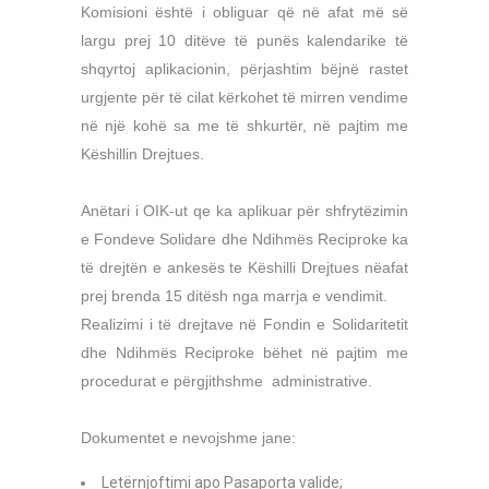
Komisioni është i obliguar që në afat më së
largu prej 10 ditëve të punës kalendarike të
shqyrtoj aplikacionin, përjashtim bëjnë rastet
urgjente për të cilat kërkohet të mirren vendime
në një kohë sa me të shkurtër, në pajtim me
Këshillin Drejtues.
Anëtari i OIK-ut qe ka aplikuar për shfrytëzimin
e Fondeve Solidare dhe Ndihmës Reciproke ka
të drejtën e ankesës te Këshilli Drejtues nëafat
prej brenda 15 ditësh nga marrja e vendimit.
Realizimi i të drejtave në Fondin e Solidaritetit
dhe Ndihmës Reciproke bëhet në pajtim me
procedurat e përgjithshme administrative.
Dokumentet e nevojshme jane:
Letërnjoftimi apo Pasaporta valide;