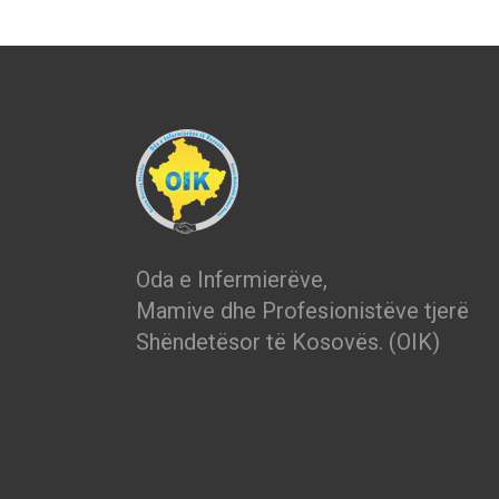
Oda e Infermierëve,
Mamive dhe Profesionistëve tjerë
Shëndetësor të Kosovës. (OIK)