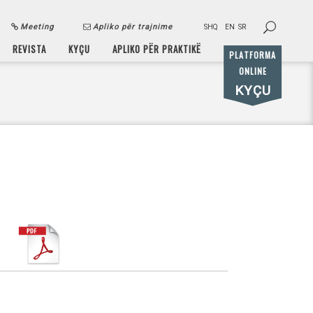
Meeting
Apliko për trajnime
SHQ
EN
SR
REVISTA
KYÇU
APLIKO PËR PRAKTIKË
PLATFORMA
ONLINE
KYÇU