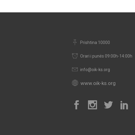
Prishtina 10000
Orari i punës 09:00h-14:00h
info@oik-ks.org
www.oik-ks.org