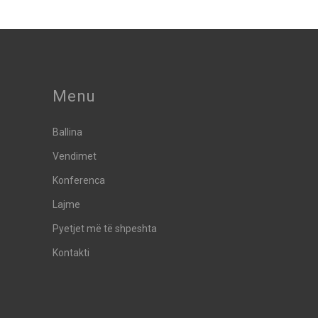
Menu
Ballina
Vendimet
Konferenca
Lajme
Pyetjet më të shpeshta
Kontakti