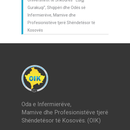
Universitetit të Shkodrës ” Luigj
Gurakuqi”, Shqipëri dhe Odës së
Infermierëve, Mamive dhe
Profesionistëve tjerë Shëndetësor të
Kosovës
Oda e Infermierëve,
Mamive dhe Profesionistëve tjerë
Shëndetësor të Kosovës. (OIK)