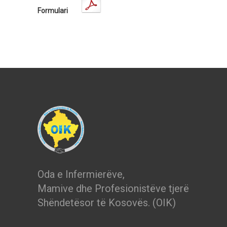
Formulari
Oda e Infermierëve,
Mamive dhe Profesionistëve tjerë
Shëndetësor të Kosovës. (OIK)