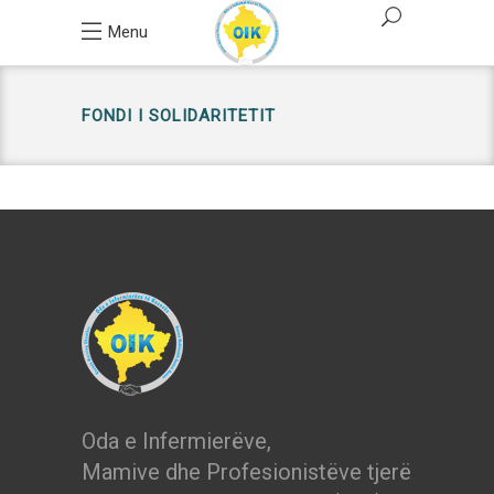
Menu
FONDI I SOLIDARITETIT
Oda e Infermierëve,
Mamive dhe Profesionistëve tjerë