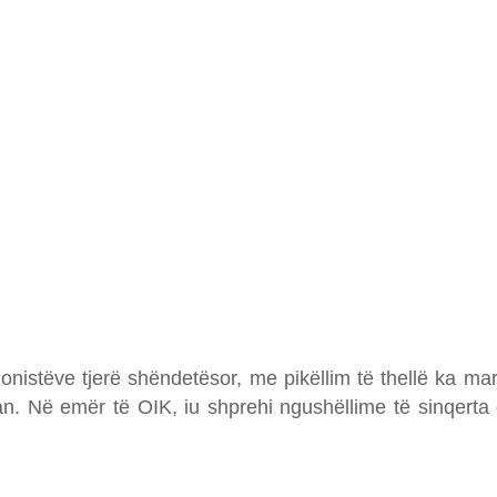
nistëve tjerë shëndetësor, me pikëllim të thellë ka mar
. Në emër të OIK, iu shprehi ngushëllime të sinqerta gj