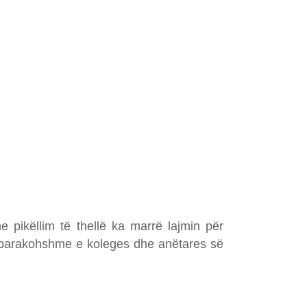
pikëllim të thellë ka marrë lajmin për
e parakohshme e koleges dhe anëtares së