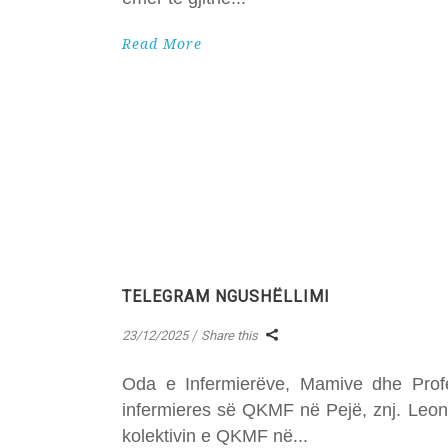
Read More
TELEGRAM NGUSHËLLIMI
23/12/2025
Share this
Oda e Infermierëve, Mamive dhe Profes
infermieres së QKMF në Pejë, znj. Leon
kolektivin e QKMF në