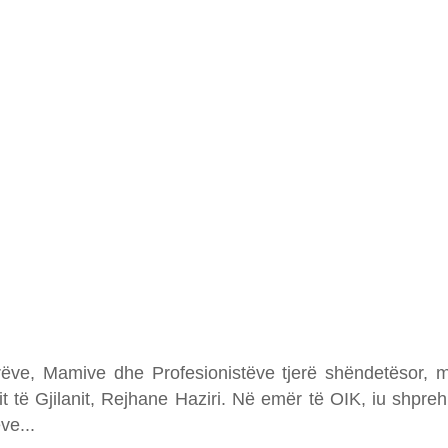
ve, Mamive dhe Profesionistëve tjerë shëndetësor, me 
it të Gjilanit, Rejhane Haziri. Në emër të OIK, iu shpre
ëve