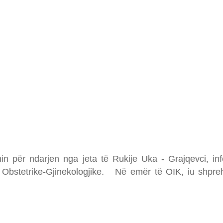
in për ndarjen nga jeta të Rukije Uka - Grajqevci, in
s Obstetrike-Gjinekologjike. Në emër të OIK, iu shprehi