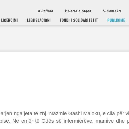
Ballina
Harta e faqes
Kontakti
LICENCIMI
LEGJISLACIONI
FONDI I SOLIDARITETIT
PUBLIKIME
darjen nga jeta të znj. Nazmie Gashi Maloku, e cila pë
apisë. Në emër të Odës së infermierëve, mamive dhe p