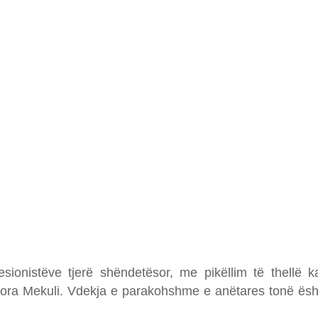
ionistëve tjerë shëndetësor, me pikëllim të thellë k
ora Mekuli. Vdekja e parakohshme e anëtares tonë ësh