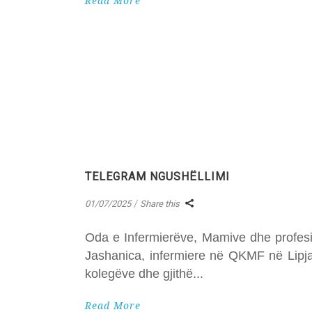
Read More
TELEGRAM NGUSHËLLIMI
01/07/2025
Share this
Oda e Infermierëve, Mamive dhe profesio
Jashanica, infermiere në QKMF në Lipjan
kolegëve dhe gjithë
Read More