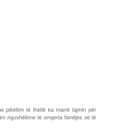
pikëllim të thellë ka marrë lajmin për
him ngushëllime të sinqerta familjes së të