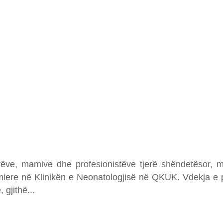
ve, mamive dhe profesionistëve tjerë shëndetësor, me 
fermiere në Klinikën e Neonatologjisë në QKUK. Vdekja 
 gjithë