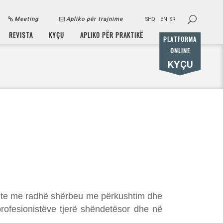
Meeting
Apliko për trajnime
SHQ
EN
SR
REVISTA
KYÇU
APLIKO PËR PRAKTIKË
PLATFORMA
ONLINE
KYÇU
r vite me radhë shërbeu me përkushtim dhe
rofesionistëve tjerë shëndetësor dhe në