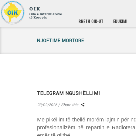
RRETH OIK-UT
EDUKIMI
NJOFTIME MORTORE
TELEGRAM NGUSHËLLIMI
23/02/2026
Share this
Me pikëllim të thellë morëm lajmin për n
profesionalizëm në repartin e Radioter
emër të gjithë