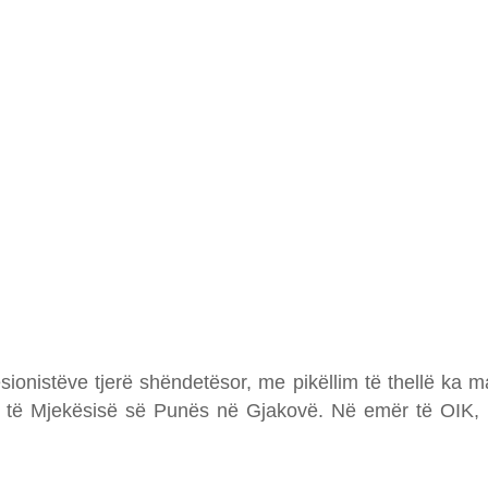
nistëve tjerë shëndetësor, me pikëllim të thellë ka mar
të Mjekësisë së Punës në Gjakovë. Në emër të OIK, iu 