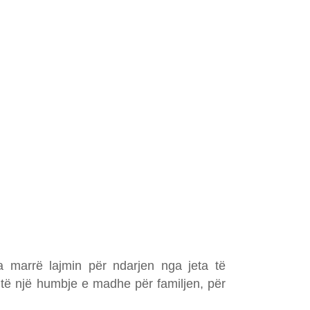
a marrë lajmin për ndarjen nga jeta të
të një humbje e madhe për familjen, për