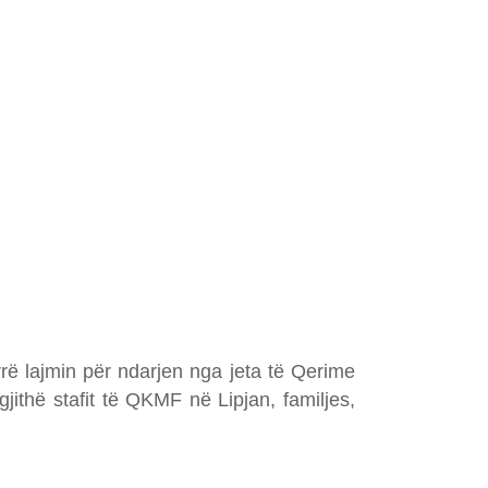
rë lajmin për ndarjen nga jeta të Qerime
ithë stafit të QKMF në Lipjan, familjes,