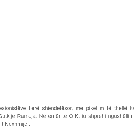
ionistëve tjerë shëndetësor, me pikëllim të thellë k
. Sutkije Ramoja. Në emër të OIK, iu shprehi ngushëllim
sht Nexhmije