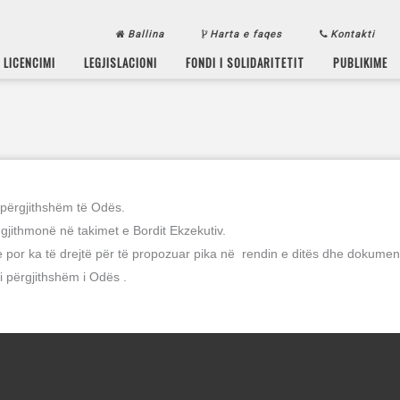
Ballina
Harta e faqes
Kontakti
LICENCIMI
LEGJISLACIONI
FONDI I SOLIDARITETIT
PUBLIKIME
 përgjithshëm të Odës.
 gjithmonë në takimet e Bordit Ekzekutiv.
te por ka të drejtë për të propozuar pika në rendin e ditës dhe dokumen
i përgjithshëm i Odës .