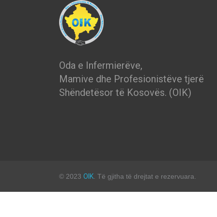
Oda e Infermierëve,
Mamive dhe Profesionistëve tjerë
Shëndetësor të Kosovës. (OIK)
© 2023
OIK
. Të gjitha të drejtat e rezervuara.