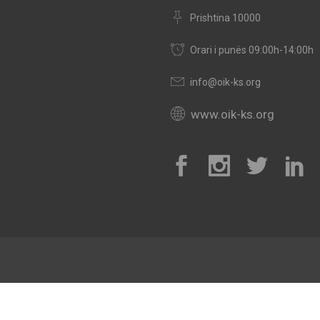
Prishtina 10000
Orari i punës 09:00h-14:00h
info@oik-ks.org
www.oik-ks.org