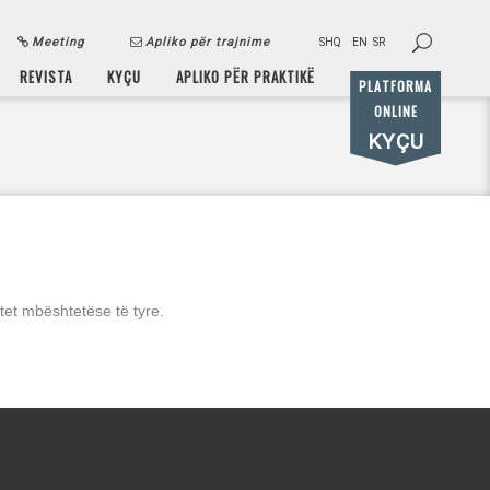
Meeting
Apliko për trajnime
SHQ
EN
SR
REVISTA
KYÇU
APLIKO PËR PRAKTIKË
PLATFORMA
ONLINE
KYÇU
tet mbështetëse të tyre.