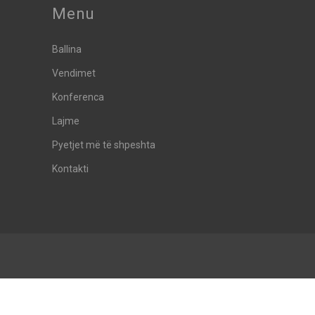
Menu
Ballina
Vendimet
Konferenca
Lajme
Pyetjet më të shpeshta
Kontakti