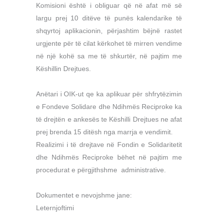
Komisioni është i obliguar që në afat më së
largu prej 10 ditëve të punës kalendarike të
shqyrtoj aplikacionin, përjashtim bëjnë rastet
urgjente për të cilat kërkohet të mirren vendime
në një kohë sa me të shkurtër, në pajtim me
Këshillin Drejtues.
Anëtari i OIK-ut qe ka aplikuar për shfrytëzimin
e Fondeve Solidare dhe Ndihmës Reciproke ka
të drejtën e ankesës te Këshilli Drejtues ne afat
prej brenda 15 ditësh nga marrja e vendimit.
Realizimi i të drejtave në Fondin e Solidaritetit
dhe Ndihmës Reciproke bëhet në pajtim me
procedurat e përgjithshme administrative.
Dokumentet e nevojshme jane:
Leternjoftimi