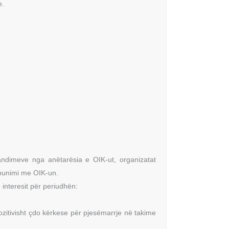
e.
dimeve nga anëtarësia e OIK-ut, organizatat
këpunimi me OIK-un.
 interesit për periudhën:
ozitivisht çdo kërkese për pjesëmarrje në takime