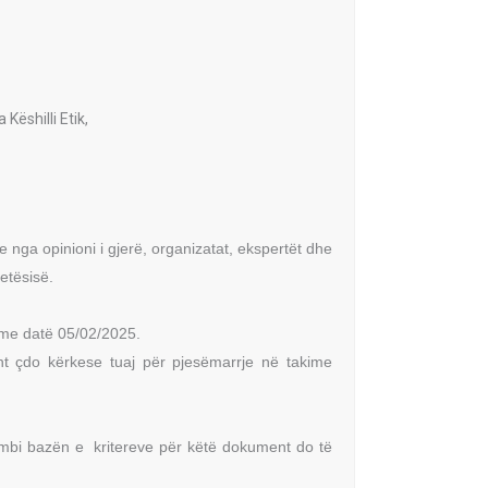
Këshilli Etik,
ga opinioni i gjerë, organizatat, ekspertët dhe
etësisë.
i me datë 05/02/2025.
sht çdo kërkese tuaj për pjesëmarrje në takime
e mbi bazën e kritereve për këtë dokument do të