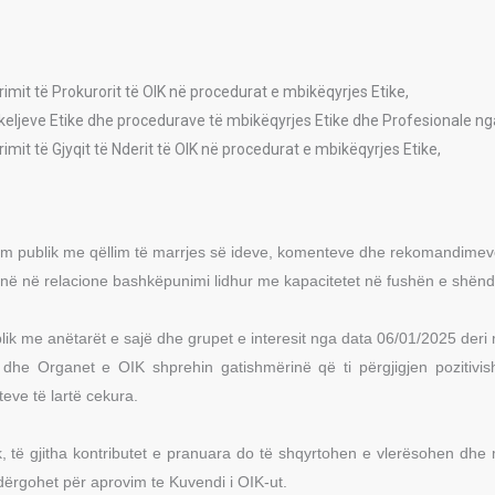
imit të Prokurorit të OIK në procedurat e mbikëqyrjes Etike,
hkeljeve Etike dhe procedurave të mbikëqyrjes Etike dhe Profesionale nga 
mit të Gjyqit të Nderit të OIK në procedurat e mbikëqyrjes Etike,
m publik me qëllim të marrjes së ideve, komenteve dhe rekomandimeve n
 janë në relacione bashkëpunimi lidhur me kapacitetet në fushën e shënd
blik me anëtarët e sajë dhe grupet e interesit nga data 06/01/2025 der
 dhe Organet e OIK shprehin gatishmërinë që ti përgjigjen pozitivi
eve të lartë cekura.
lik, të gjitha kontributet e pranuara do të shqyrtohen e vlerësohen dh
 dërgohet për aprovim te Kuvendi i OIK-ut.