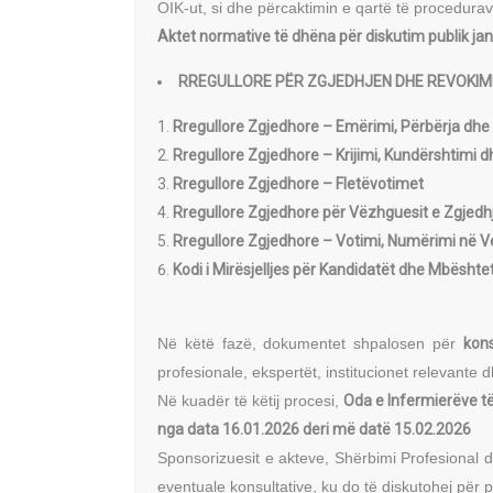
OIK-ut, si dhe përcaktimin e qartë të procedura
Aktet normative të dhëna për diskutim publik jan
RREGULLORE PËR ZGJEDHJEN DHE REVOKIMI
Rregullore Zgjedhore – Emërimi, Përbërja dhe
Rregullore Zgjedhore – Krijimi, Kundërshtimi d
Rregullore Zgjedhore – Fletëvotimet
Rregullore Zgjedhore për Vëzhguesit e Zgjedh
Rregullore Zgjedhore – Votimi, Numërimi në 
Kodi i Mirësjelljes për Kandidatët dhe Mbështet
Në këtë fazë, dokumentet shpalosen për
kons
profesionale, ekspertët, institucionet relevante
Në kuadër të këtij procesi,
Oda e Infermierëve t
nga data 16.01.2026 deri më datë 15.02.2026
Sponsorizuesit e akteve, Shërbimi Profesional d
eventuale konsultative, ku do të diskutohej për p