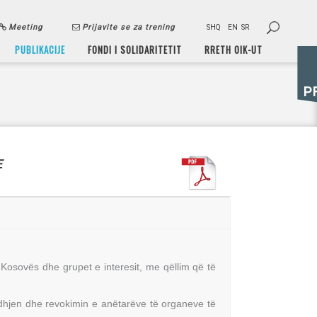
Meeting
Prijavite se za trening
SHQ
EN
SR
PUBLIKACIJE
FONDI I SOLIDARITETIT
RRETH OIK-UT
P
E
Kosovës dhe grupet e interesit, me qëllim që të
.
edhjen dhe revokimin e anëtarëve të organeve të