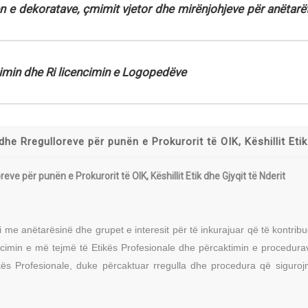
n e dekoratave, çmimit vjetor dhe mirënjohjeve për anëtarë
imin dhe Ri licencimin e Logopedëve
dhe Rregulloreve për punën e Prokurorit të OIK, Këshillit Etik
eve për punën e Prokurorit të OIK, Këshillit Etik dhe Gjyqit të Nderit
mi me anëtarësinë dhe grupet e interesit për të inkurajuar që të kontri
cimin e më tejmë të Etikës Profesionale dhe përcaktimin e procedurav
ës Profesionale, duke përcaktuar rregulla dhe procedura që sigurojn