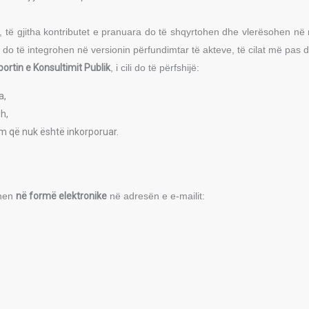
ik, të gjitha kontributet e pranuara do të shqyrtohen dhe vlerësohen 
te do të integrohen në versionin përfundimtar të akteve, të cilat më pas
ortin e Konsultimit Publik
, i cili do të përfshijë:
a,
h,
m që nuk është inkorporuar.
ohen
në formë elektronike
në adresën e e-mailit: