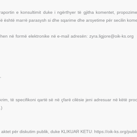
aportin e konsultimit duke i ngërthyer të gjitha komentet, propozime
ë është marrë parasysh si dhe sqarime dhe arsyetime për secilin kom
zohen në formë elektronike në e-mail adresën:
zyra.ligjore@oik-ks.org
m
,
rim, të specifikoni qartë së në çfarë cilësie jeni adresuar në këtë proc
.)
 aktet për diskutim publik, duke KLIKUAR KETU: https://oik-ks.org/publ