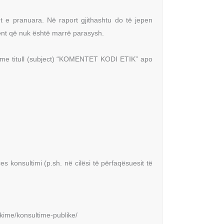
t e pranuara. Në raport gjithashtu do të jepen
ent që nuk është marrë parasysh.
e titull (subject) “KOMENTET KODI ETIK” apo
es konsultimi (p.sh. në cilësi të përfaqësuesit të
ikime/konsultime-publike/