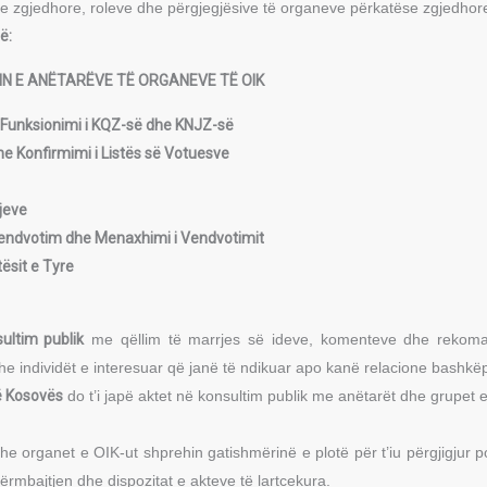
ve zgjedhore, roleve dhe përgjegjësive të organeve përkatëse zgjedhor
ë:
N E ANËTARËVE TË ORGANEVE TË OIK
 Funksionimi i KQZ-së dhe KNJZ-së
he Konfirmimi i Listës së Votuesve
jeve
Vendvotim dhe Menaxhimi i Vendvotimit
ësit e Tyre
ultim publik
me qëllim të marrjes së ideve, komenteve dhe rekoman
 dhe individët e interesuar që janë të ndikuar apo kanë relacione bash
ë Kosovës
do t’i japë aktet në konsultim publik me anëtarët dhe grupet e
he organet e OIK-ut shprehin gatishmërinë e plotë për t’iu përgjigjur p
ërmbajtjen dhe dispozitat e akteve të lartcekura.