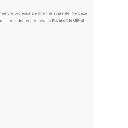
në mënyrë profesionale dhe transparente. Në bazë
 do t’i procedohen për miratim
Kuvendit të OIK-ut
.