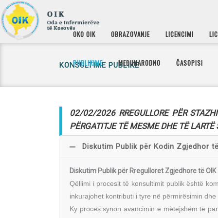
OKO OIK
OBRAZOVANJE
LICENCIMI
LI
PUBLIKIME
MEĐUNARODNO
ČASOPISI
KONSULTIME PUBLIKE
02/02/2026 RREGULLORE PËR STAZH
PËRGATITJE TË MESME DHE TË LARTË
Diskutim Publik për Kodin Zgjedhor t
Diskutim Publik për Rregulloret Zgjedhore të OIK
Qëllimi i procesit të konsultimit publik është
inkurajohet kontributi i tyre në përmirësimin dh
Ky proces synon avancimin e mëtejshëm të parim