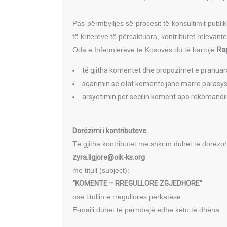
Pas përmbylljes së procesit të konsultimit publ
të kritereve të përcaktuara, kontributet relevan
Oda e Infermierëve të Kosovës do të hartojë
Rap
të gjitha komentet dhe propozimet e pranuar
sqarimin se cilat komente janë marrë parasys
arsyetimin për secilin koment apo rekomandi
Dorëzimi i kontributeve
Të gjitha kontributet me shkrim duhet të dorëz
zyra.ligjore@oik-ks.org
me titull (subject):
“KOMENTE – RREGULLORE ZGJEDHORE”
ose titullin e rregullores përkatëse.
E-maili duhet të përmbajë edhe këto të dhëna: