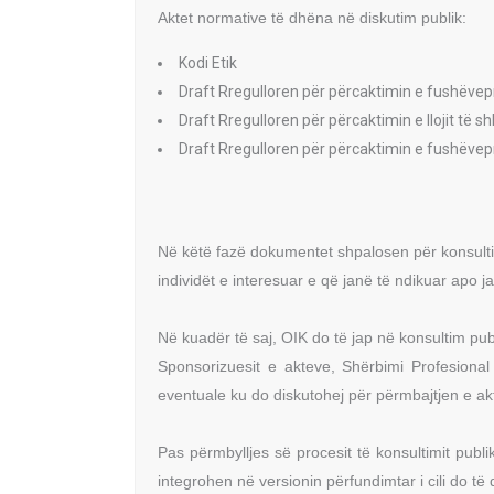
Aktet normative të dhëna në diskutim publik:
Kodi Etik
Draft Rregulloren për përcaktimin e fushëvepr
Draft Rregulloren për përcaktimin e llojit të s
Draft Rregulloren për përcaktimin e fushëvepri
Në këtë fazë dokumentet shpalosen për konsulti
individët e interesuar e që janë të ndikuar apo
Në kuadër të saj, OIK do të jap në konsultim pu
Sponsorizuesit e akteve, Shërbimi Profesional
eventuale ku do diskutohej për përmbajtjen e akt
Pas përmbylljes së procesit të konsultimit pub
integrohen në versionin përfundimtar i cili do të