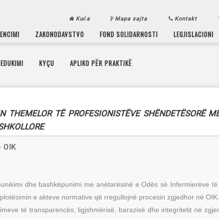
Kuća
Mapa sajta
Kontakt
CENCIMI
ZAKONODAVSTVO
FOND SOLIDARNOSTI
LEGJISLACIONI
EDUKIMI
KYÇU
APLIKO PËR PRAKTIKË
IN THEMELOR TË PROFESIONISTËVE SHËNDETËSORË M
 SHKOLLORE
ë OIK
 komunikimi dhe bashkëpunimi me anëtarësinë e Odës së Infermierëve të 
e plotësimin e akteve normative që rregullojnë procesin zgjedhor në OIK
eve të transparencës, ligjshmërisë, barazisë dhe integritetit në zgj