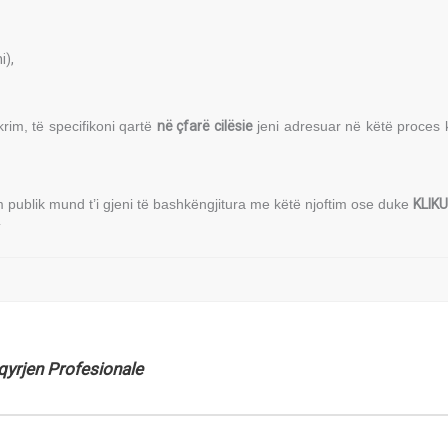
i),
krim, të specifikoni qartë
në çfarë cilësie
jeni adresuar në këtë proces k
im publik mund t’i gjeni të bashkëngjitura me këtë njoftim ose duke
KLIK
/
qyrjen Profesionale