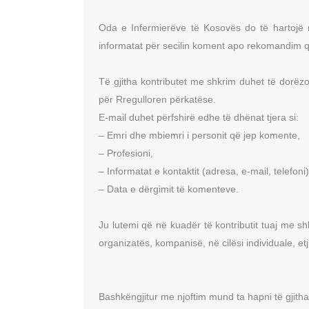
Oda e Infermierëve të Kosovës do të hartojë r
informatat për secilin koment apo rekomandim q
Të gjitha kontributet me shkrim duhet të dorë
për Rregulloren përkatëse.
E-mail duhet përfshirë edhe të dhënat tjera si:
– Emri dhe mbiemri i personit që jep komente,
– Profesioni,
– Informatat e kontaktit (adresa, e-mail, telefoni)
– Data e dërgimit të komenteve.
Ju lutemi që në kuadër të kontributit tuaj me shk
organizatës, kompanisë, në cilësi individuale, etj
Bashkëngjitur me njoftim mund ta hapni të gjitha