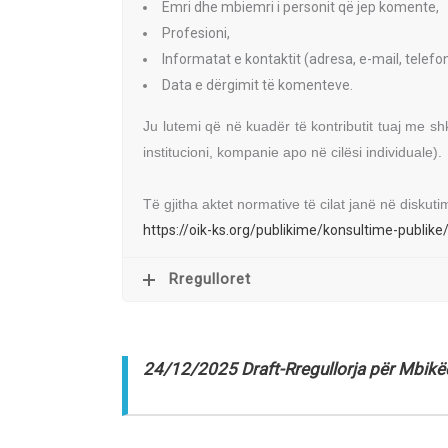
Emri dhe mbiemri i personit që jep komente,
Profesioni,
Informatat e kontaktit (adresa, e-mail, telefon
Data e dërgimit të komenteve.
Ju lutemi që në kuadër të kontributit tuaj me sh
institucioni, kompanie apo në cilësi individuale).
Të gjitha aktet normative të cilat janë në diskut
https://oik-ks.org/publikime/konsultime-publike
Rregulloret
24/12/2025 Draft-Rregullorja për Mbikë