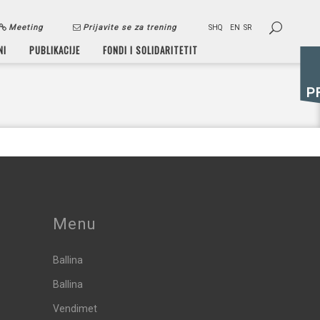
Meeting
Prijavite se za trening
SHQ
EN
SR
NI
PUBLIKACIJE
FONDI I SOLIDARITETIT
P
Menu
Ballina
Ballina
Vendimet