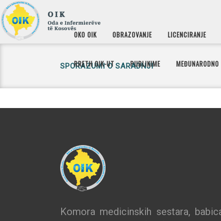
OKO OIK
OBRAZOVANJE
LICENCIRANJE
RRETH OIK-UT
PUBLIKIME
MEĐUNARODNO
SPORAZUMI O SARADNJI
Komora medicinskih sestara, babica