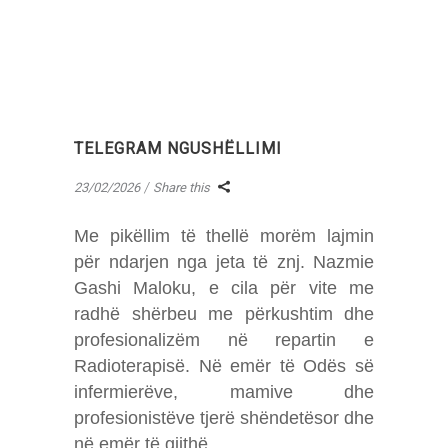
TELEGRAM NGUSHËLLIMI
23/02/2026
Share this
Me pikëllim të thellë morëm lajmin
për ndarjen nga jeta të znj. Nazmie
Gashi Maloku, e cila për vite me
radhë shërbeu me përkushtim dhe
profesionalizëm në repartin e
Radioterapisë. Në emër të Odës së
infermierëve, mamive dhe
profesionistëve tjerë shëndetësor dhe
në emër të gjithë