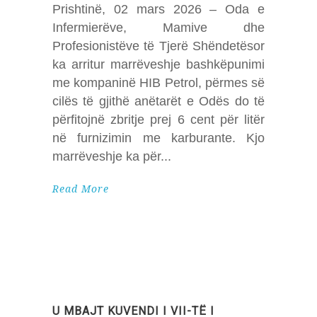
Prishtinë, 02 mars 2026 – Oda e
Infermierëve, Mamive dhe
Profesionistëve të Tjerë Shëndetësor
ka arritur marrëveshje bashkëpunimi
me kompaninë HIB Petrol, përmes së
cilës të gjithë anëtarët e Odës do të
përfitojnë zbritje prej 6 cent për litër
në furnizimin me karburante. Kjo
marrëveshje ka për
Read More
U MBAJT KUVENDI I VII-TË I