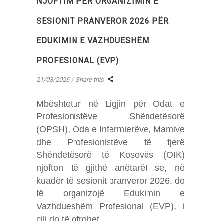
NJOFTIM PËR ORGANIZIMIN E
SESIONIT PRANVEROR 2026 PËR
EDUKIMIN E VAZHDUESHËM
PROFESIONAL (EVP)
21/03/2026
Share this
Mbështetur në Ligjin për Odat e
Profesionistëve Shëndetësorë
(OPSH), Oda e Infermierëve, Mamive
dhe Profesionistëve të tjerë
Shëndetësorë të Kosovës (OIK)
njofton të gjithë anëtarët se, në
kuadër të sesionit pranveror 2026, do
të organizojë Edukimin e
Vazhdueshëm Profesional (EVP), i
cili do të ofrohet