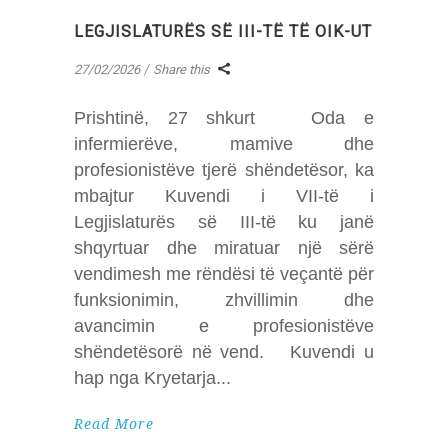
LEGJISLATURËS SË III-TË TË OIK-UT
27/02/2026
Share this
Prishtinë, 27 shkurt Oda e
infermierëve, mamive dhe
profesionistëve tjerë shëndetësor, ka
mbajtur Kuvendi i VII-të i
Legjislaturës së III-të ku janë
shqyrtuar dhe miratuar një sërë
vendimesh me rëndësi të veçantë për
funksionimin, zhvillimin dhe
avancimin e profesionistëve
shëndetësorë në vend. Kuvendi u
hap nga Kryetarja
Read More