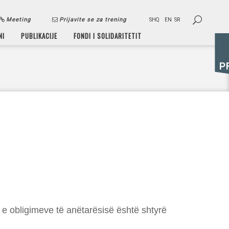
Meeting
Prijavite se za trening
SHQ
EN
SR
NI
PUBLIKACIJE
FONDI I SOLIDARITETIT
P
n e obligimeve të anëtarësisë është shtyrë