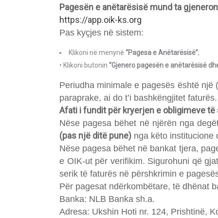
Pagesën e anëtarësisë mund ta gjeneroni p
https://app.oik-ks.org
Pas kyçjes në sistem:
Klikoni në menynë
“Pagesa e Anëtarësisë”
;
• Klikoni butonin
“Gjenero pagesën e anëtarësisë dhe
Periudha minimale e pagesës është një (1
paraprake, ai do t’i bashkëngjitet faturës.
Afati i fundit për kryerjen e obligimeve t
Nëse pagesa bëhet në njërën nga degët 
(pas një ditë pune)
nga këto institucione d
Nëse pagesa bëhet në bankat tjera, pag
e OIK-ut për verifikim. Sigurohuni që gj
serik të faturës në përshkrimin e pagesë
Për pagesat ndërkombëtare, të dhënat b
Banka: NLB Banka sh.a.
Adresa: Ukshin Hoti nr. 124, Prishtinë, 