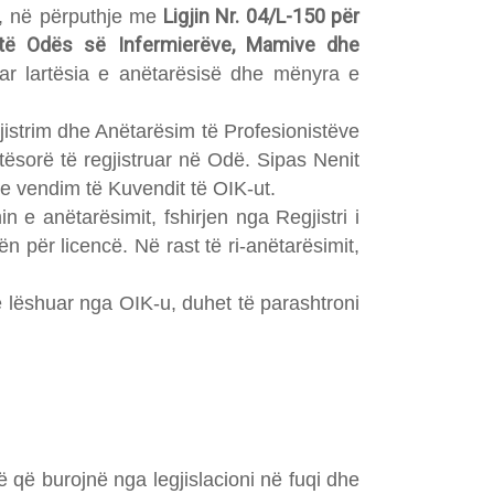
Ligjin Nr. 04/L-150 për
rë, në përputhje me
 të Odës së Infermierëve, Mamive dhe
uar lartësia e anëtarësisë dhe mënyra e
istrim dhe Anëtarësim të Profesionistëve
tësorë të regjistruar në Odë. Sipas Nenit
me vendim të Kuvendit të OIK-ut.
 e anëtarësimit, fshirjen nga Regjistri i
n për licencë. Në rast të ri-anëtarësimit,
e lëshuar nga OIK-u, duhet të parashtroni
 që burojnë nga legjislacioni në fuqi dhe