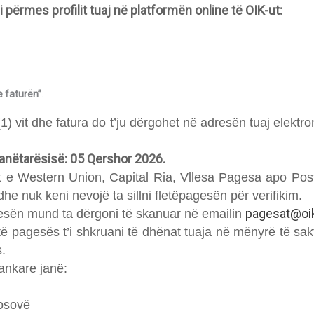
ërmes profilit tuaj në platformën online të OIK-ut:
 faturën”
.
) vit dhe fatura do t’ju dërgohet në adresën tuaj elekt
ë anëtarësisë: 05 Qershor 2026.
e Western Union, Capital Ria, Vllesa Pagesa apo Post
he nuk keni nevojë ta sillni fletëpagesën për verifikim.
pagesat@oik
esën mund ta dërgoni të skanuar në emailin
atë pagesës t’i shkruani të dhënat tuaja në mënyrë të sa
s.
ankare janë:
Kosovë