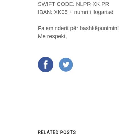
SWIFT CODE: NLPR XK PR
IBAN: XK05 + numri i llogarisë
Faleminderit për bashkëpunimin!
Me respekt,
RELATED POSTS