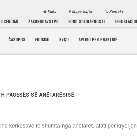
Kuća
Mapa sajta
Kontakt
LICENCIMI
ZAKONODAVSTVO
FOND SOLIDARNOSTI
LEGJISLACIO
ČASOPISI
EDUKIMI
KYÇU
APLIKO PËR PRAKTIKË
TH PAGESËS SË ANËTARËSISË
 dhe kërkesave të shumta nga anëtarët, afati për kryerje