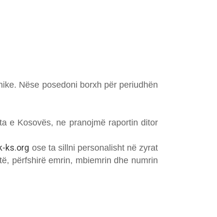
ronike. Nëse posedoni borxh për periudhën
a e Kosovës, ne pranojmë raportin ditor
-ks.org
ose ta sillni personalisht në zyrat
ktë, përfshirë emrin, mbiemrin dhe numrin