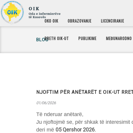
OKO OIK
OBRAZOVANJE
LICENCIRANJE
RRETH OIK-UT
PUBLIKIME
MEĐUNARODNO
BLOG
NJOFTIM PËR ANËTARËT E OIK-UT RRE
01/06/2026
Të nderuar anëtarë,
Ju njoftojmë se, për shkak të interesimit
05 Qershor 2026
deri më
.