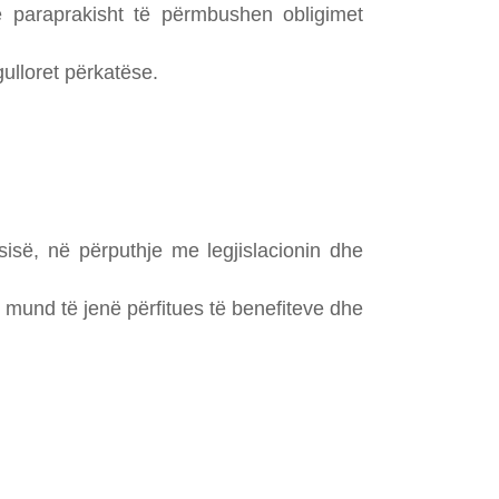
ë paraprakisht të përmbushen obligimet
ulloret përkatëse.
së, në përputhje me legjislacionin dhe
 mund të jenë përfitues të benefiteve dhe