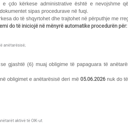
imin e çdo kërkese administrative është e nevojshme q
dokumentet sipas procedurave në fuqi.
esa do të shqyrtohet dhe trajtohet në përputhje me rreg
emi do të iniciojë në mënyrë automatike procedurën për:
të anëtarësisë;
 gjashtë (6) muaj obligime të papaguara të anëtarësi
05.06.2026
ejnë obligimet e anëtarësisë deri më
nuk do të
nëtarët aktivë të OIK-ut.