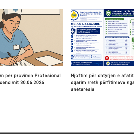
im për provimin Profesional
Njoftim për shtyrjen e afati
licencimit 30.06.2026
sqarim rreth përfitimeve ng
anëtarësia