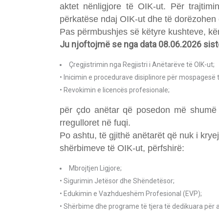
aktet nënligjore të OIK-ut. Për trajt
përkatëse ndaj OIK-ut dhe të dorëzohen 
Pas përmbushjes së këtyre kushteve, kërk
Ju njoftojmë se nga data 08.06.2026 sist
Çregjistrimin nga Regjistri i Anëtarëve të OIK-ut;
• Inicimin e procedurave disiplinore për mospagesë 
• Revokimin e licencës profesionale;
për çdo anëtar që posedon më shumë se
rregulloret në fuqi.
Po ashtu, të gjithë anëtarët që nuk i kry
shërbimeve të OIK-ut, përfshirë:
Mbrojtjen Ligjore;
• Sigurimin Jetësor dhe Shëndetësor;
• Edukimin e Vazhdueshëm Profesional (EVP);
• Shërbime dhe programe të tjera të dedikuara për a