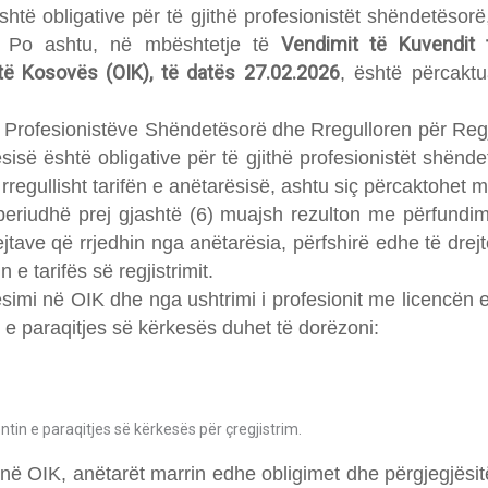
shtë obligative për të gjithë profesionistët shëndetëso
Vendimit të Kuvendit
. Po ashtu, në mbështetje të
të Kosovës (OIK), të datës 27.02.2026
, është përcakt
e Profesionistëve Shëndetësorë dhe Rregulloren për Regj
ë është obligative për të gjithë profesionistët shënde
 rregullisht tarifën e anëtarësisë, ashtu siç përcaktohet 
eriudhë prej gjashtë (6) muajsh rezulton me përfundimin
tave që rrjedhin nga anëtarësia, përfshirë edhe të drejtë
 e tarifës së regjistrimit.
simi në OIK dhe nga ushtrimi i profesionit me licencën 
 e paraqitjes së kërkesës duhet të dorëzoni:
in e paraqitjes së kërkesës për çregjistrim.
 në OIK, anëtarët marrin edhe obligimet dhe përgjegjësitë