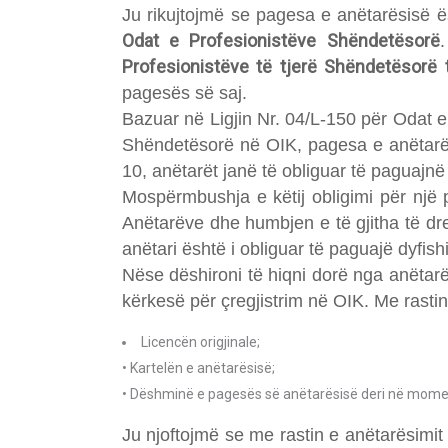
Ju rikujtojmë se pagesa e anëtarësisë ë
Odat e Profesionistëve Shëndetësorë
Profesionistëve të tjerë Shëndetësorë 
pagesës së saj.
Bazuar në Ligjin Nr. 04/L-150 për Odat 
Shëndetësorë në OIK, pagesa e anëtarësis
10, anëtarët janë të obliguar të paguajnë
Mospërmbushja e këtij obligimi për një p
Anëtarëve dhe humbjen e të gjitha të drej
anëtari është i obliguar të paguajë dyfishin
Nëse dëshironi të hiqni dorë nga anëtarë
kërkesë për çregjistrim në OIK. Me rastin
Licencën origjinale;
• Kartelën e anëtarësisë;
• Dëshminë e pagesës së anëtarësisë deri në moment
Ju njoftojmë se me rastin e anëtarësimit