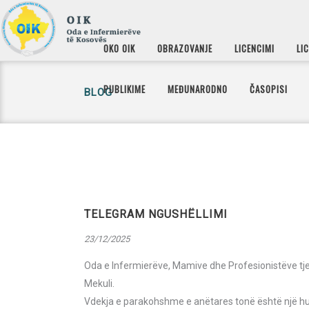
OKO OIK
OBRAZOVANJE
LICENCIMI
LI
PUBLIKIME
MEĐUNARODNO
ČASOPISI
BLOG
TELEGRAM NGUSHËLLIMI
23/12/2025
Oda e Infermierëve, Mamive dhe Profesionistëve tjer
Mekuli.
Vdekja e parakohshme e anëtares tonë është një humb