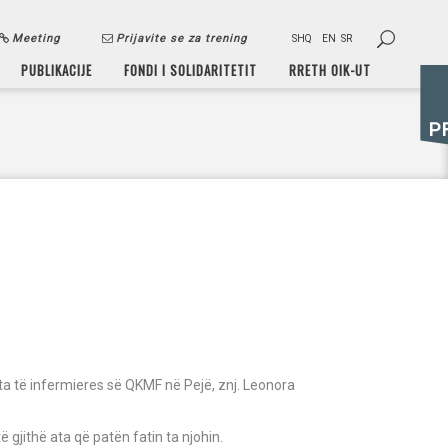
Meeting
Prijavite se za trening
SHQ
EN
SR
PUBLIKACIJE
FONDI I SOLIDARITETIT
RRETH OIK-UT
P
ta të infermieres së QKMF në Pejë, znj. Leonora
gjithë ata që patën fatin ta njohin.