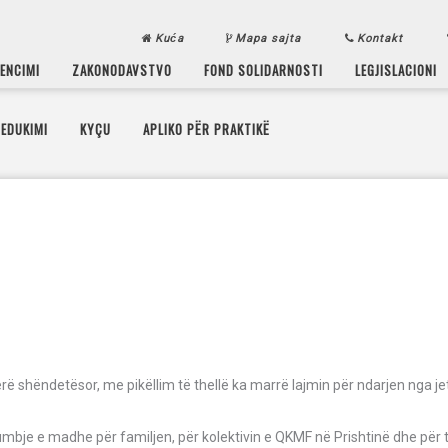
Kuća
Mapa sajta
Kontakt
CENCIMI
ZAKONODAVSTVO
FOND SOLIDARNOSTI
LEGJISLACIONI
EDUKIMI
KYÇU
APLIKO PËR PRAKTIKË
ë shëndetësor, me pikëllim të thellë ka marrë lajmin për ndarjen nga je
je e madhe për familjen, për kolektivin e QKMF në Prishtinë dhe për të 