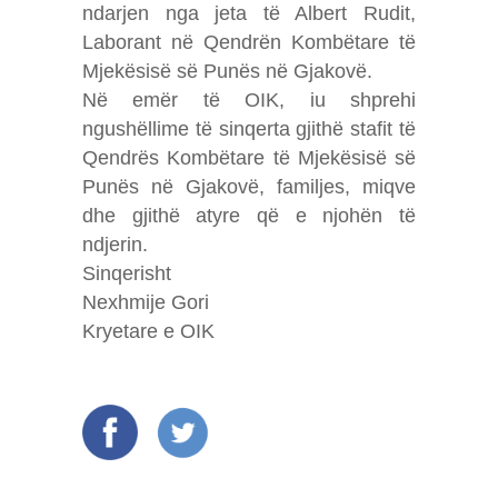
ndarjen nga jeta të Albert Rudit,
Laborant në Qendrën Kombëtare të
Mjekësisë së Punës në Gjakovë.
Në emër të OIK, iu shprehi
ngushëllime të sinqerta gjithë stafit të
Qendrës Kombëtare të Mjekësisë së
Punës në Gjakovë, familjes, miqve
dhe gjithë atyre që e njohën të
ndjerin.
Sinqerisht
Nexhmije Gori
Kryetare e OIK