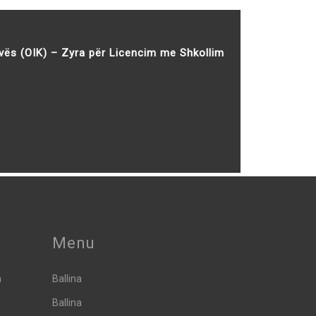
vës (OIK) – Zyra për Licencim me Shkollim
Menu
h
Ballina
Ballina