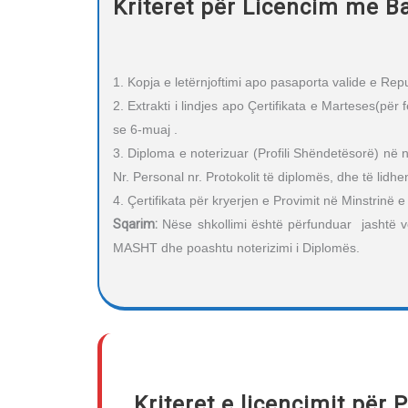
Kriteret për Licencim me B
1. Kopja e letërnjoftimi apo pasaporta valide e Re
2. Extrakti i lindjes apo Çertifikata e Marteses(për
se 6-muaj .
3. Diploma e noterizuar (Profili Shëndetësorë) në 
Nr. Personal nr. Protokolit të diplomës, dhe të lidhe
4. Çertifikata për kryerjen e Provimit në Minstrinë 
Sqarim:
Nëse shkollimi është përfunduar jashtë ve
MASHT dhe poashtu noterizimi i Diplomës.
Kriteret e licencimit për P