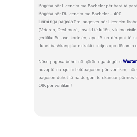
Pagesa
për Licencim me Bachelor për herë të par
Pagesa
për Ri-licencim me Bachelor – 40€
Lirimi nga pagesa:
Prej pageses për Licencim lirohe
(Veteran, Deshmorë, Invalid të luftës, viktima civile
çertifikatën ose kartelën, apo të na dërgoni të 
duhet bashkangjitur extrakti i lindjes apo dëshmin e 
Nëse pagesa bëhet në njërën nga degët e
Wester
nevoj të na sjellni fletëpagesen për verifikim, n
pagesën duhet të na dërgoni të skanuar përmes em
OIK për verifikim!