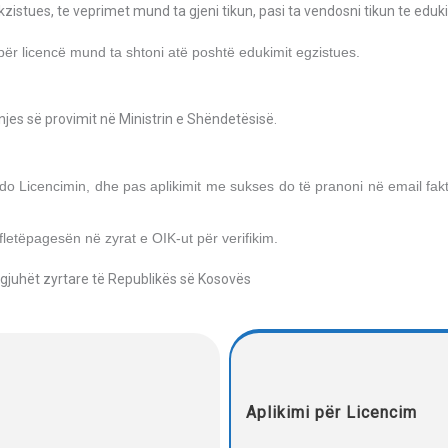
zistues, te veprimet mund ta gjeni tikun, pasi ta vendosni tikun te eduk
 për licencë mund ta shtoni atë poshtë edukimit egzistues.
njes së provimit në Ministrin e Shëndetësisë.
ndo Licencimin, dhe pas aplikimit me sukses do të pranoni në email fa
fletëpagesën në zyrat e OIK-ut për verifikim.
juhët zyrtare të Republikës së Kosovës
Aplikimi për Licencim