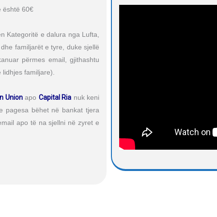
ë është 60€
n Kategoritë e dalura nga Lufta,
 dhe familjarët e tyre, duke sjellë
skanuar përmes email, gjithashtu
lidhjes familjare).
n Union
apo
Capital Ria
nuk keni
ëse pagesa bëhet në bankat tjera
ail apo të na sjellni në zyret e