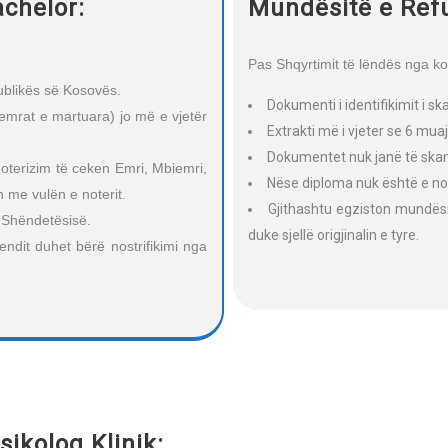
achelor:
Mundësitë e Ref
Pas Shqyrtimit të lëndës nga ko
publikës së Kosovës.
Dokumenti i identifikimit i s
 femrat e martuara) jo më e vjetër
Extrakti më i vjeter se 6 muaj
Dokumentet nuk janë të ska
noterizim të ceken Emri, Mbiemri,
Nëse diploma nuk është e not
n me vulën e noterit.
Gjithashtu egziston mundësi
e Shëndetësisë.
duke sjellë origjinalin e tyre.
ndit duhet bërë nostrifikimi nga
sikolog Klinik: