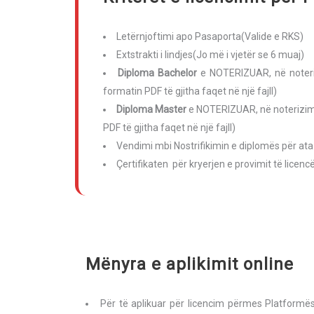
Letërnjoftimi apo Pasaporta(Valide e RKS)
Extstrakti i lindjes(Jo më i vjetër se 6 muaj)
Diploma Bachelor
e NOTERIZUAR, në noterizi
formatin PDF të gjitha faqet në një fajll)
Diploma Master
e NOTERIZUAR, në noterizim t
PDF të gjitha faqet në një fajll)
Vendimi mbi Nostrifikimin e diplomës për at
Çertifikaten për kryerjen e provimit të licen
Mënyra e aplikimit online
Për të aplikuar për licencim përmes Platformës 