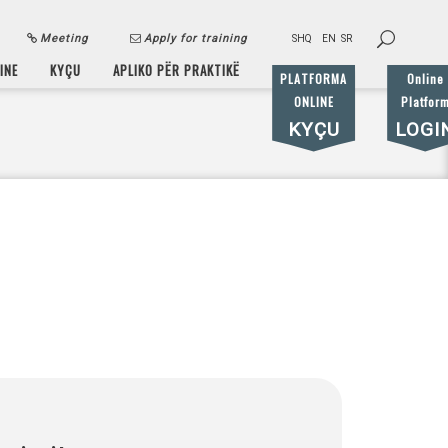
Meeting
Apply for training
SHQ
EN
SR
INE
KYÇU
APLIKO PËR PRAKTIKË
PLATFORMA
Online
ONLINE
Platfor
KYÇU
LOGI