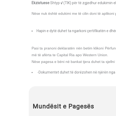
Ekzistuese
Shtyp
√
(TIK) për të zgjedhur edukimin ek
Nëse nuk është edukimi me të cilin doni të aplikoni
Hapin e dytë duhet ta ngarkoni çertifikatën e dhë
Pasi ta pranoni deklaratën nën betim klikoni Përfu
më të afërta te Capital Ria apo Western Union.
Nëse pagesa e bëni në bankat tjera duhet ta sjellni 
-Dokumentet duhet të dorëzohen në njërën nga g
Mundësit e Pagesës