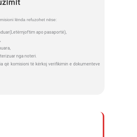
uzimit
misioni lënda refuzohet nëse:
kaduar(Letërnjoftim apo pasaportë),
,
nuara,
erizuar nga noteri.
a që komisioni të kërkoj verifikimin e dokumenteve