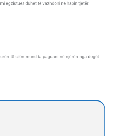
imi egzistues duhet të vazhdoni në hapin tjetër.
kturën të cilën mund ta paguani në njërën nga degët