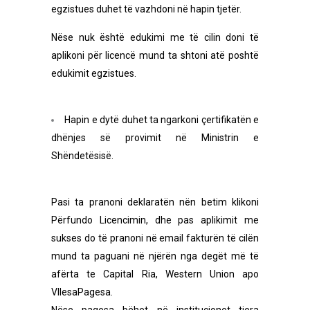
egzistues duhet të vazhdoni në hapin tjetër.
Nëse nuk është edukimi me të cilin doni të
aplikoni për licencë mund ta shtoni atë poshtë
edukimit egzistues.
Hapin e dytë duhet ta ngarkoni çertifikatën e
dhënjes së provimit në Ministrin e
Shëndetësisë.
Pasi ta pranoni deklaratën nën betim klikoni
Përfundo Licencimin, dhe pas aplikimit me
sukses do të pranoni në email fakturën të cilën
mund ta paguani në njërën nga degët më të
afërta te Capital Ria, Western Union apo
VllesaPagesa.