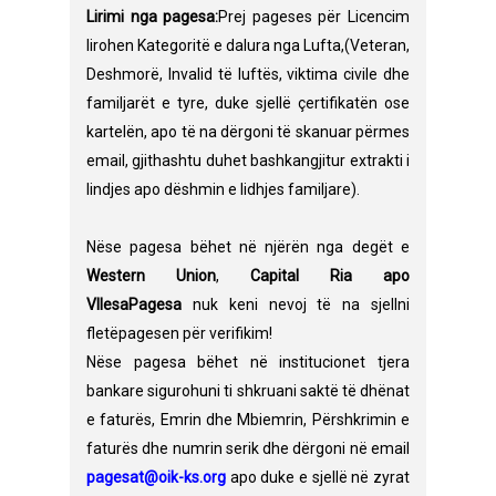
Lirimi nga pagesa:
Prej pageses për Licencim
lirohen Kategoritë e dalura nga Lufta,(Veteran,
Deshmorë, Invalid të luftës, viktima civile dhe
familjarët e tyre, duke sjellë çertifikatën ose
kartelën, apo të na dërgoni të skanuar përmes
email, gjithashtu duhet bashkangjitur extrakti i
lindjes apo dëshmin e lidhjes familjare).
Nëse pagesa bëhet në njërën nga degët e
Western Union
,
Capital Ria apo
VllesaPagesa
nuk keni nevoj të na sjellni
fletëpagesen për verifikim!
Nëse pagesa bëhet në institucionet tjera
bankare sigurohuni ti shkruani saktë të dhënat
e faturës, Emrin dhe Mbiemrin, Përshkrimin e
faturës dhe numrin serik dhe dërgoni në email
pagesat@oik-ks.org
apo duke e sjellë në zyrat