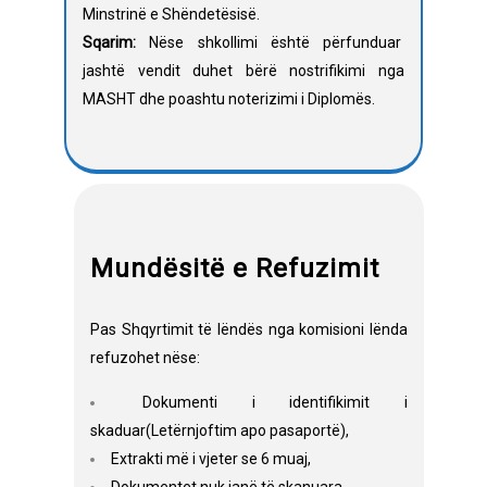
Minstrinë e Shëndetësisë.
Sqarim:
Nëse shkollimi është përfunduar
jashtë vendit duhet bërë nostrifikimi nga
MASHT dhe poashtu noterizimi i Diplomës.
Mundësitë e Refuzimit
Pas Shqyrtimit të lëndës nga komisioni lënda
refuzohet nëse:
Dokumenti i identifikimit i
skaduar(Letërnjoftim apo pasaportë),
Extrakti më i vjeter se 6 muaj,