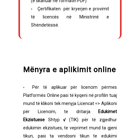
(e skanuar në formatin PDF)
Çertifikaten për kryerjen e provimit
të licencës në Ministrinë e
Shëndetësisë.
Mënyra e aplikimit online
Për të aplikuar për licencim përmes
Platformës Online pasi të kyqeni në profilin tuaj
mund të klikoni tek menyja Licencat => Aplikoni
për Licencim, te dritarja
Edukimet
Ekzistuese
Shtyp
√
(TIK) për të zgjedhur
edukimin ekzistues, te veprimet mund ta gjeni
tikun, pasi ta vendosni tikun te edukimi