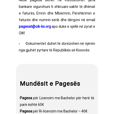
Nëse pagesa bëhet në institucionet tjera
bankare sigurohuni ti shkruani saktë të dhënat
e faturës, Emrin dhe Mbiemrin, Përshkrimin e
faturës dhe numrin serik dhe dërgoni në email
pagesat@oik-ks.org
apo duke e sjellë në zyrat e
OIK!
-Dokumentet duhet të dorëzohen në njërën
nga gjuhët zyrtare të Republikës së Kosovës
Mundësit e Pagesës
Pagesa
për Licencim me Bachelor për herë të
parë është 60€
Pagesa
për Ri-licencim me Bachelor – 40€