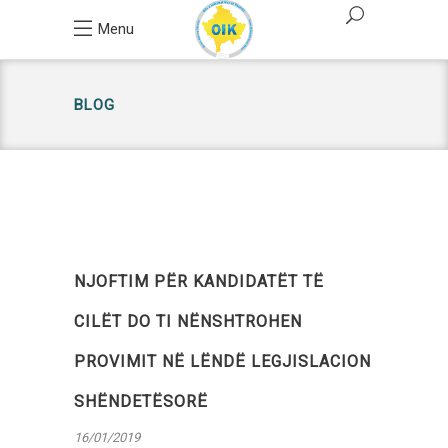
Menu
BLOG
NJOFTIM PËR KANDIDATËT TË
CILËT DO TI NËNSHTROHEN
PROVIMIT NË LËNDË LEGJISLACION
SHËNDETËSORË
16/01/2019