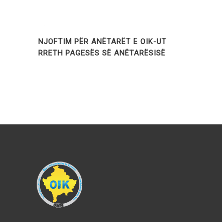
NJOFTIM PËR ANËTARËT E OIK-UT
RRETH PAGESËS SË ANËTARËSISË