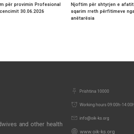
im për provimin Profesional
Njoftim për shtyrjen e afati
licencimit 30.06.2026
sqarim rreth përfitimeve ng
anëtarësia
Prishtina 10000
Working hours 09:00h-14:00
info@oik-ks.org
wives and other health
www.oik-ks.org