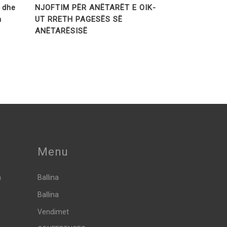
t dhe
NJOFTIM PËR ANËTARËT E OIK-
a
UT RRETH PAGESËS SË
ANËTARËSISË
Menu
h
Ballina
Ballina
Vendimet