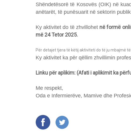
Shëndetësorë të Kosovës (OIK) në kuadë
anëtarët, të punësuarit në sektorin publik
në formë onli
Ky aktivitet do të zhvillohet
më 24 Tetor 2025.
Për detajet tjera të këtij aktiviteti do të ju mbajmë t
Ky aktivitet ka për qëllim zhvillimin pro
Linku për aplikim: (Afati i aplikimit ka për
Me respekt,
Oda e Infermierëve, Mamive dhe Profesi