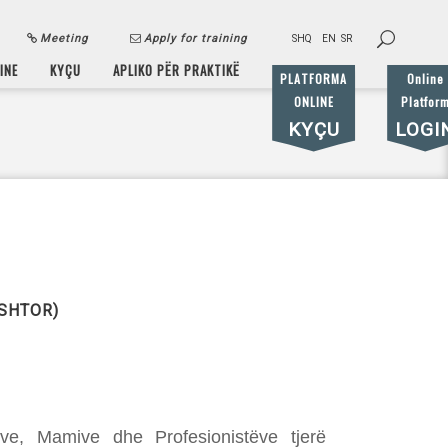
Meeting
Apply for training
SHQ
EN
SR
INE
KYÇU
APLIKO PËR PRAKTIKË
PLATFORMA
Online
ONLINE
Platfor
KYÇU
LOGI
ESHTOR)
ve, Mamive dhe Profesionistëve tjerë