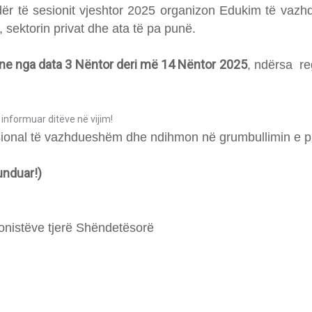
r të sesionit vjeshtor 2025 organizon Edukim të vazh
, sektorin privat dhe ata të pa punë.
ne nga data 3 Nëntor deri më 14 Nëntor 2025
, ndërsa re
ë informuar ditëve në vijim!
fesional të vazhdueshëm dhe ndihmon në grumbullimin e pi
funduar!)
onistëve tjerë Shëndetësorë