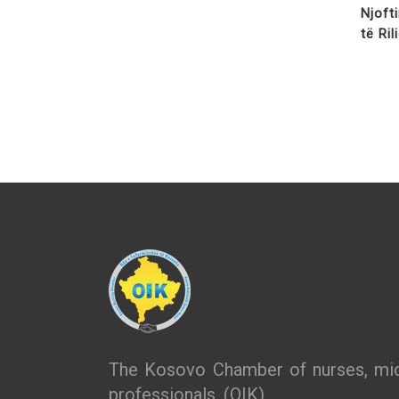
Njoft
të Ri
The Kosovo Chamber of nurses, mid
professionals. (OIK)