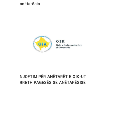
anëtarësia
NJOFTIM PËR ANËTARËT E OIK-UT
RRETH PAGESËS SË ANËTARËSISË