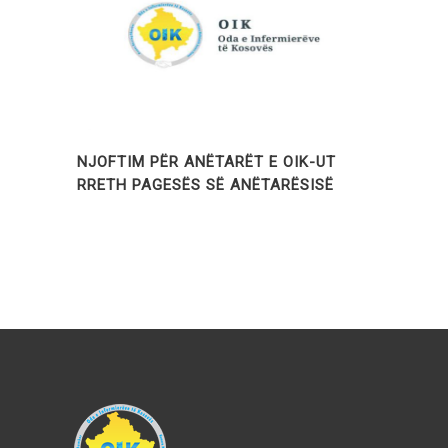
NJOFTIM PËR ANËTARËT E OIK-UT
RRETH PAGESËS SË ANËTARËSISË