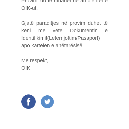
Provimi do të mbahet në ambientet e
OIK-ut.
Gjatë paraqitjes në provim duhet të
keni me vete Dokumentin e
Identifikimit(Leternjoftim/Pasaport)
apo kartelën e anëtarësisë.
Me respekt,
OIK