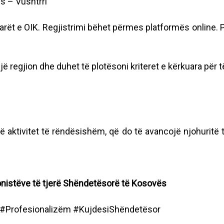
s – Vushtrri
rët e OIK. Regjistrimi bëhet përmes platformës online. 
 regjion dhe duhet të plotësoni kriteret e kërkuara për t
ë aktivitet të rëndësishëm, që do të avancojë njohuritë 
nistëve të tjerë Shëndetësorë të Kosovës
#Profesionalizëm #KujdesiShëndetësor