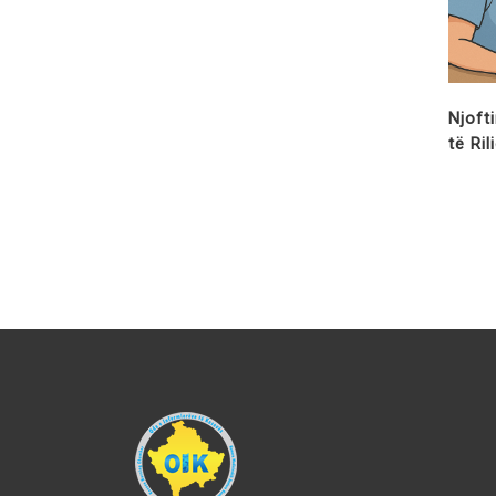
Njoft
të Ri