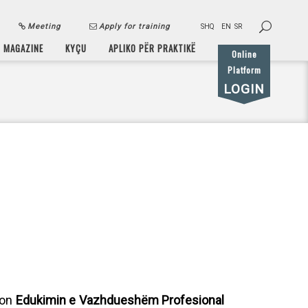
Meeting
Apply for training
SHQ
EN
SR
MAGAZINE
KYÇU
APLIKO PËR PRAKTIKË
Online
Platform
LOGIN
zon
Edukimin e Vazhdueshëm Profesional