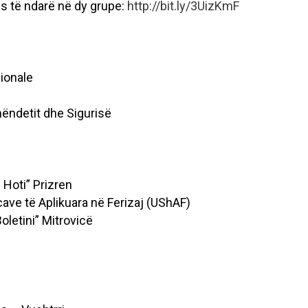
ës të ndarë në dy grupe:
http://bit.ly/3UizKmF
sionale
ëndetit dhe Sigurisë
 Hoti” Prizren
cave të Aplikuara në Ferizaj (UShAF)
oletini” Mitrovicë