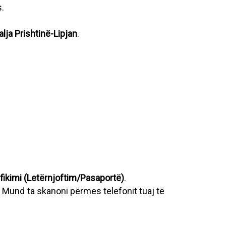
s.
lja Prishtinë-Lipjan
.
fikimi (Letërnjoftim/Pasaportë)
.
 Mund ta skanoni përmes telefonit tuaj të