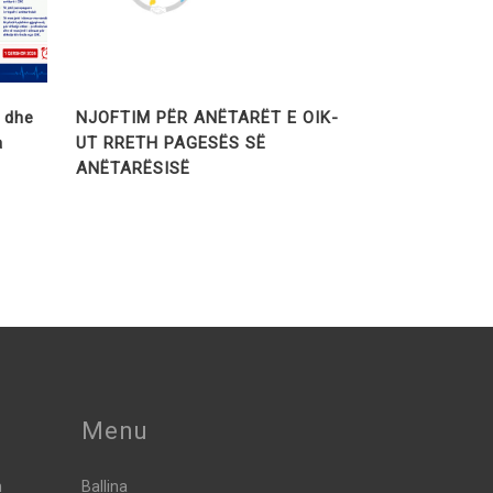
t dhe
NJOFTIM PËR ANËTARËT E OIK-
a
UT RRETH PAGESËS SË
ANËTARËSISË
Menu
h
Ballina