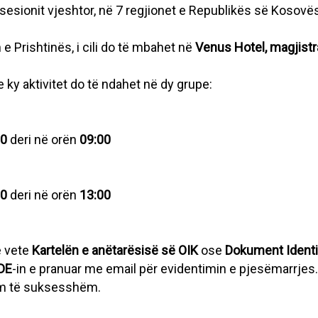
 sesionit vjeshtor, në 7 regjionet e Republikës së Kosovë
 e Prishtinës, i cili do të mbahet në
Venus Hotel, magjistra
 ky aktivitet do të ndahet në dy grupe:
30
deri në orën
09:00
30
deri në orën
13:00
e vete
Kartelën e anëtarësisë së OIK
ose
Dokument Identi
DE
-in e pranuar me email për evidentimin e pjesëmarrjes.
nim të suksesshëm.