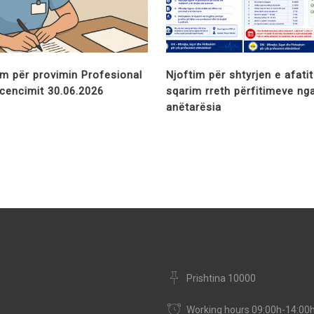
im për provimin Profesional
Njoftim për shtyrjen e afati
licencimit 30.06.2026
sqarim rreth përfitimeve ng
anëtarësia
Prishtina 10000
Working hours 09:00h-14:00