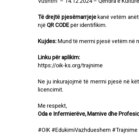
Vushtrri – 14.12.2024 – Qendra e Kulturë
Të drejtë pjesëmarrjeje
kanë vetëm anëta
një
QR CODE
për identifikim.
Kujdes:
Mund të merrni pjesë vetëm në një
Linku për aplikim:
https://oik-ks.org/trajnime
Ne ju inkurajojmë të merrni pjesë në kët
licencimit.
Me respekt,
Oda e Infermierëve, Mamive dhe Profesio
#OIK #EdukimiVazhdueshem #Trajnime 