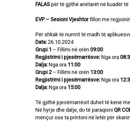
FALAS
për të gjithë anëtarët në kuadër të
EVP – Sesioni Vjeshtor
fillon me regjionin
Për shkak të numrit të madh të aplikuesve
Data:
26.10.2024
Grupi 1
– Fillimi në orën
09:00
Regjistrimi i pjesëmarrësve:
Nga ora
08:
Dalja:
Nga ora
11:00
Grupi 2
– Fillimi në orën
13:00
Regjistrimi i pjesëmarrësve:
Nga ora
12:
Dalja:
Nga ora
15:00
Të gjithë pjesëmarrësit duhet të kenë m
Në hyrje dhe dalje, do të paraqisni
QR CO
mençur ose ta printoni në letër për ska