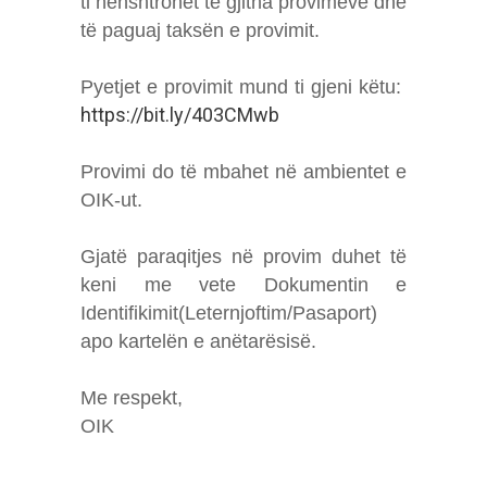
ti nënshtrohet të gjitha provimeve dhe
të paguaj taksën e provimit.
Pyetjet e provimit mund ti gjeni këtu:
https://bit.ly/403CMwb
Provimi do të mbahet në ambientet e
OIK-ut.
Gjatë paraqitjes në provim duhet të
keni me vete Dokumentin e
Identifikimit(Leternjoftim/Pasaport)
apo kartelën e anëtarësisë.
Me respekt,
OIK