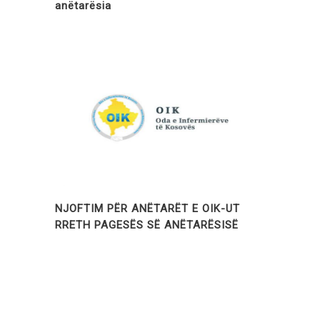
anëtarësia
NJOFTIM PËR ANËTARËT E OIK-UT
RRETH PAGESËS SË ANËTARËSISË