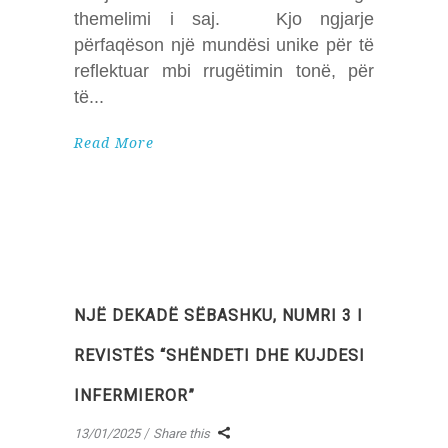
themelimi i saj. Kjo ngjarje
përfaqëson një mundësi unike për të
reflektuar mbi rrugëtimin tonë, për
të
Read More
NJË DEKADË SËBASHKU, NUMRI 3 I
REVISTËS “SHËNDETI DHE KUJDESI
INFERMIEROR”
13/01/2025
Share this