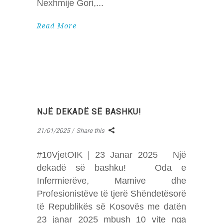
Nexhmije Gori,
Read More
NJË DEKADË SË BASHKU!
21/01/2025
Share this
#10VjetOIK | 23 Janar 2025 Një
dekadë së bashku! Oda e
Infermierëve, Mamive dhe
Profesionistëve të tjerë Shëndetësorë
të Republikës së Kosovës me datën
23 janar 2025 mbush 10 vite nga