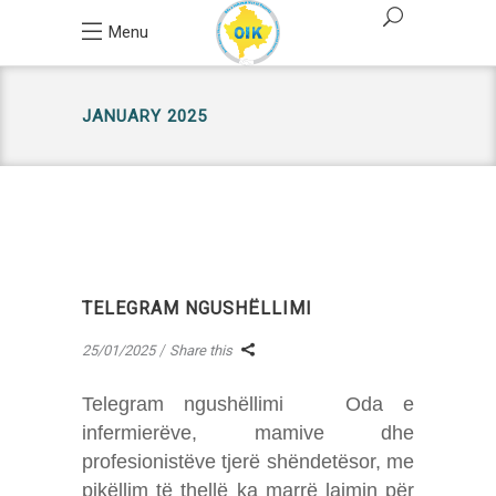
Menu
JANUARY 2025
TELEGRAM NGUSHËLLIMI
25/01/2025
Share this
Telegram ngushëllimi Oda e
infermierëve, mamive dhe
profesionistëve tjerë shëndetësor, me
pikëllim të thellë ka marrë lajmin për