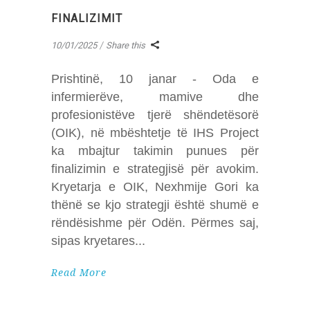
FINALIZIMIT
10/01/2025
Share this
Prishtinë, 10 janar - Oda e
infermierëve, mamive dhe
profesionistëve tjerë shëndetësorë
(OIK), në mbështetje të IHS Project
ka mbajtur takimin punues për
finalizimin e strategjisë për avokim.
Kryetarja e OIK, Nexhmije Gori ka
thënë se kjo strategji është shumë e
rëndësishme për Odën. Përmes saj,
sipas kryetares
Read More