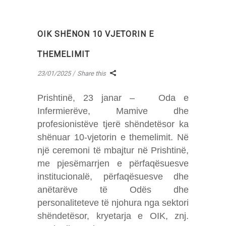
OIK SHËNON 10 VJETORIN E
THEMELIMIT
23/01/2025
Share this
Prishtinë, 23 janar – Oda e
Infermierëve, Mamive dhe
profesionistëve tjerë shëndetësor ka
shënuar 10-vjetorin e themelimit. Në
një ceremoni të mbajtur në Prishtinë,
me pjesëmarrjen e përfaqësuesve
institucionalë, përfaqësuesve dhe
anëtarëve të Odës dhe
personaliteteve të njohura nga sektori
shëndetësor, kryetarja e OIK, znj.