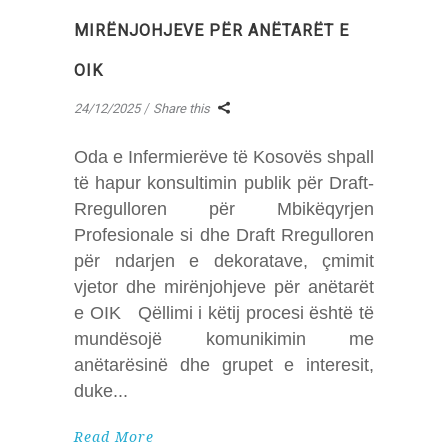
MIRËNJOHJEVE PËR ANËTARËT E
OIK
24/12/2025
Share this
Oda e Infermierëve të Kosovës shpall
të hapur konsultimin publik për Draft-
Rregulloren për Mbikëqyrjen
Profesionale si dhe Draft Rregulloren
për ndarjen e dekoratave, çmimit
vjetor dhe mirënjohjeve për anëtarët
e OIK Qëllimi i këtij procesi është të
mundësojë komunikimin me
anëtarësinë dhe grupet e interesit,
duke
Read More