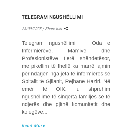
TELEGRAM NGUSHËLLIMI
23/09/2025
Share this
Telegram ngushëllimi Oda e
Infermierëve, Mamive dhe
Profesionistëve tjerë shëndetësor,
me pikëllim të thellë ka marrë lajmin
për ndarjen nga jeta të infermieres së
Spitalit të Gjilanit, Rejhane Haziri. Në
emër të OIK, iu shprehim
ngushëllime të sinqerta familjes së të
ndjerës dhe gjithë komunitetit dhe
kolegëve
Read More