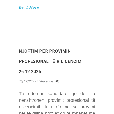
Read More
NJOFTIM PËR PROVIMIN
PROFESIONAL TË RILICENCIMIT
26.12.2025
16/12/2025
Share this
Të nderuar kandidatë që do t’iu
nënshtroheni provimit profesional të
rilicencimit. Iu njoftojmë se provimi
për të gjitha profilet do të mbahet me