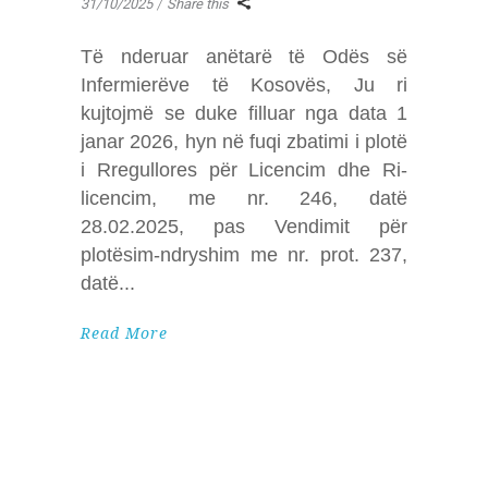
31/10/2025
Share this
Të nderuar anëtarë të Odës së
Infermierëve të Kosovës, Ju ri
kujtojmë se duke filluar nga data 1
janar 2026, hyn në fuqi zbatimi i plotë
i Rregullores për Licencim dhe Ri-
licencim, me nr. 246, datë
28.02.2025, pas Vendimit për
plotësim-ndryshim me nr. prot. 237,
datë
Read More