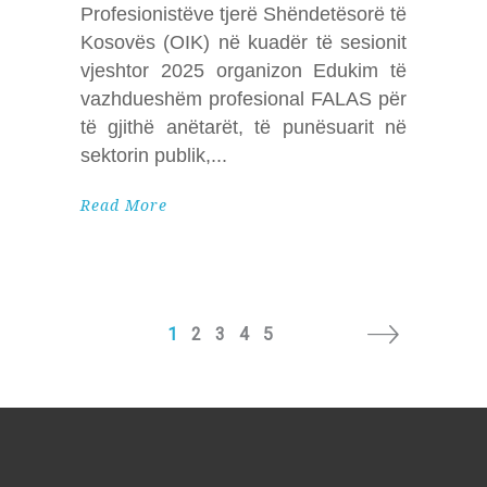
Profesionistëve tjerë Shëndetësorë të
Kosovës (OIK) në kuadër të sesionit
vjeshtor 2025 organizon Edukim të
vazhdueshëm profesional FALAS për
të gjithë anëtarët, të punësuarit në
sektorin publik,
Read More
1
2
3
4
5