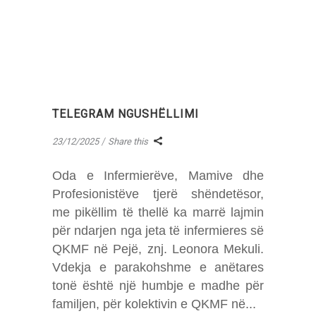
TELEGRAM NGUSHËLLIMI
23/12/2025
Share this
Oda e Infermierëve, Mamive dhe
Profesionistëve tjerë shëndetësor,
me pikëllim të thellë ka marrë lajmin
për ndarjen nga jeta të infermieres së
QKMF në Pejë, znj. Leonora Mekuli.
Vdekja e parakohshme e anëtares
tonë është një humbje e madhe për
familjen, për kolektivin e QKMF në