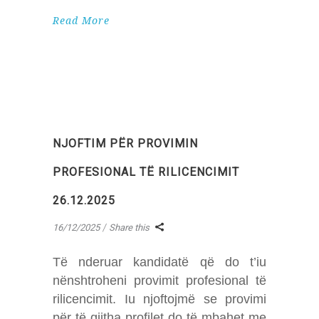
Read More
NJOFTIM PËR PROVIMIN
PROFESIONAL TË RILICENCIMIT
26.12.2025
16/12/2025
Share this
Të nderuar kandidatë që do t’iu
nënshtroheni provimit profesional të
rilicencimit. Iu njoftojmë se provimi
për të gjitha profilet do të mbahet me