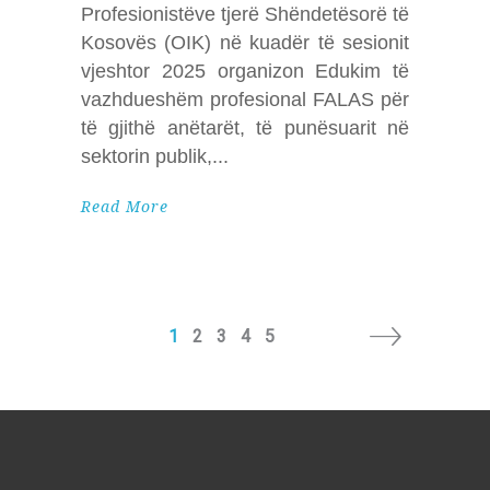
Profesionistëve tjerë Shëndetësorë të
Kosovës (OIK) në kuadër të sesionit
vjeshtor 2025 organizon Edukim të
vazhdueshëm profesional FALAS për
të gjithë anëtarët, të punësuarit në
sektorin publik,
Read More
1
2
3
4
5