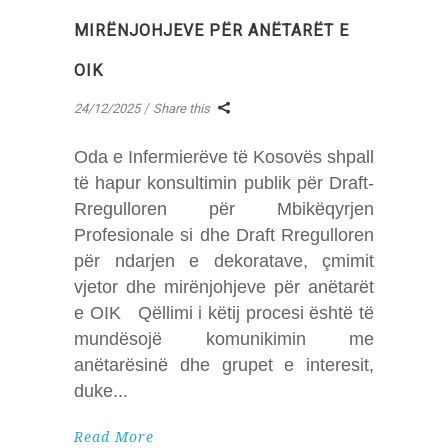
MIRËNJOHJEVE PËR ANËTARËT E
OIK
24/12/2025
Share this
Oda e Infermierëve të Kosovës shpall
të hapur konsultimin publik për Draft-
Rregulloren për Mbikëqyrjen
Profesionale si dhe Draft Rregulloren
për ndarjen e dekoratave, çmimit
vjetor dhe mirënjohjeve për anëtarët
e OIK Qëllimi i këtij procesi është të
mundësojë komunikimin me
anëtarësinë dhe grupet e interesit,
duke
Read More