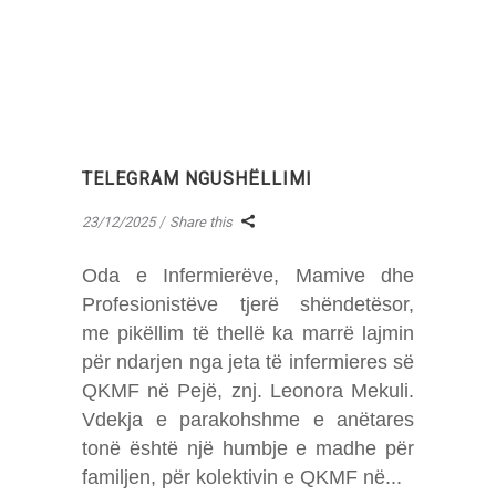
TELEGRAM NGUSHËLLIMI
23/12/2025
Share this
Oda e Infermierëve, Mamive dhe
Profesionistëve tjerë shëndetësor,
me pikëllim të thellë ka marrë lajmin
për ndarjen nga jeta të infermieres së
QKMF në Pejë, znj. Leonora Mekuli.
Vdekja e parakohshme e anëtares
tonë është një humbje e madhe për
familjen, për kolektivin e QKMF në