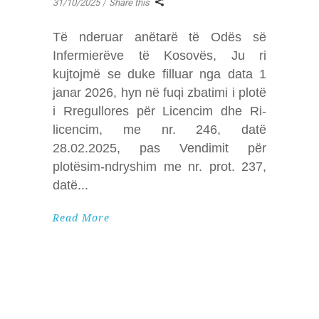
31/10/2025
Share this
Të nderuar anëtarë të Odës së
Infermierëve të Kosovës, Ju ri
kujtojmë se duke filluar nga data 1
janar 2026, hyn në fuqi zbatimi i plotë
i Rregullores për Licencim dhe Ri-
licencim, me nr. 246, datë
28.02.2025, pas Vendimit për
plotësim-ndryshim me nr. prot. 237,
datë
Read More