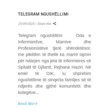
TELEGRAM NGUSHËLLIMI
23/09/2025
Share this
Telegram ngushëllimi Oda e
Infermierëve, Mamive dhe
Profesionistëve tjerë shëndetësor,
me pikëllim të thellë ka marrë lajmin
për ndarjen nga jeta të infermieres së
Spitalit të Gjilanit, Rejhane Haziri. Në
emër të OIK, iu shprehim
ngushëllime të sinqerta familjes së të
ndjerës dhe gjithë komunitetit dhe
kolegëve
Read More