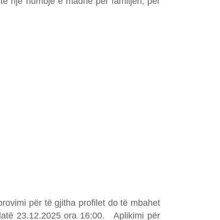
të një humbje e madhe për familjen, për
provimi për të gjitha profilet do të mbahet
 datë 23.12.2025 ora 16:00. Aplikimi për