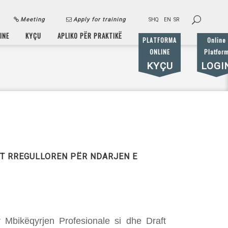
Meeting
Apply for training
SHQ
EN
SR
INE
KYÇU
APLIKO PËR PRAKTIKË
PLATFORMA
Online
ONLINE
Platfor
KYÇU
LOGI
FT RREGULLOREN PËR NDARJEN E
 Mbikëqyrjen Profesionale si dhe Draft