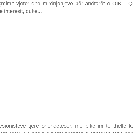
çmimit vjetor dhe mirënjohjeve për anëtarët e OIK Qël
 interesit, duke
ionistëve tjerë shëndetësor, me pikëllim të thellë k