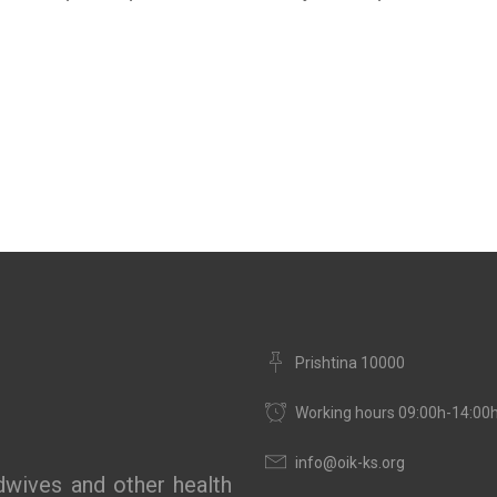
Prishtina 10000
Working hours 09:00h-14:00
info@oik-ks.org
wives and other health