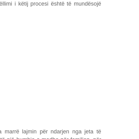
limi i këtij procesi është të mundësojë
a marrë lajmin për ndarjen nga jeta të