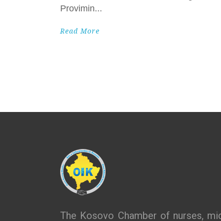
Provimin
Read More
The Kosovo Chamber of nurses, mid