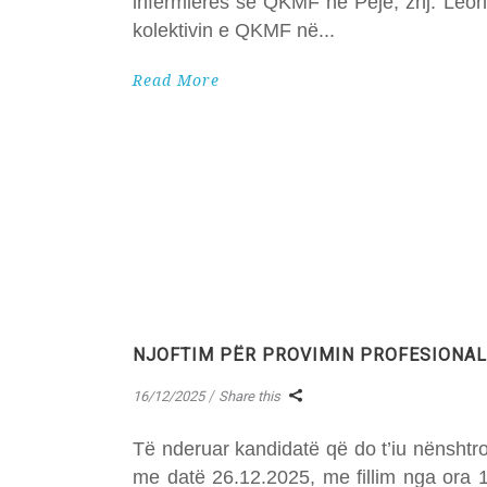
infermieres së QKMF në Pejë, znj. Leon
kolektivin e QKMF në
Read More
NJOFTIM PËR PROVIMIN PROFESIONAL T
16/12/2025
Share this
Të nderuar kandidatë që do t’iu nënshtrohe
me datë 26.12.2025, me fillim nga ora 1