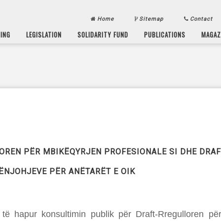
Home
Sitemap
Contact
SING
LEGISLATION
SOLIDARITY FUND
PUBLICATIONS
MAGAZ
LOREN PËR MBIKËQYRJEN PROFESIONALE SI DHE DRA
ËNJOHJEVE PËR ANËTARËT E OIK
të hapur konsultimin publik për Draft-Rregulloren për