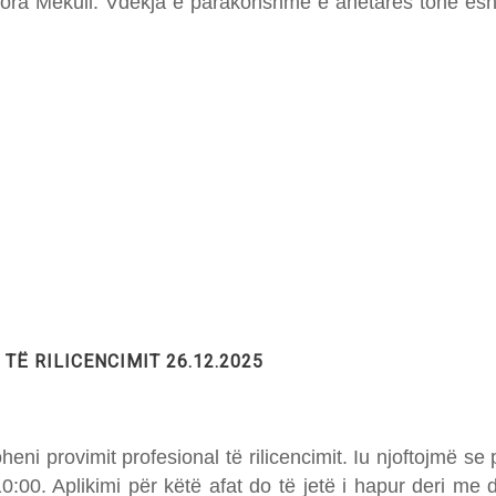
ora Mekuli. Vdekja e parakohshme e anëtares tonë ësh
Ë RILICENCIMIT 26.12.2025
ni provimit profesional të rilicencimit. Iu njoftojmë se 
0:00. Aplikimi për këtë afat do të jetë i hapur deri me