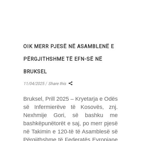
OIK MERR PJESË NË ASAMBLENË E
PËRGJITHSHME TË EFN-SË NË
BRUKSEL
11/04/2025
Share this
Bruksel, Prill 2025 – Kryetarja e Odës
së Infermierëve të Kosovës, znj.
Nexhmije Gori, së bashku me
bashkëpunëtorët e saj, po merr pjesë
në Takimin e 120-të të Asamblesë së
Përgjithshme të Federatës Evropiane