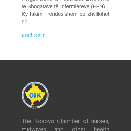
të Shoqatave të Infermierëve (EFN).
Ky takim i rëndësishëm po zhvillohet
në
Read More
The Kosovo Chamber of nurses,
midwives and other health