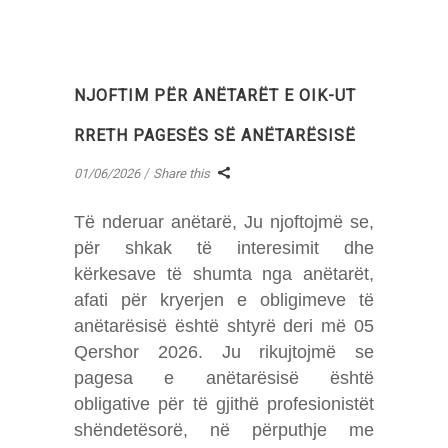
NJOFTIM PËR ANËTARËT E OIK-UT
RRETH PAGESËS SË ANËTARËSISË
01/06/2026
Share this
Të nderuar anëtarë, Ju njoftojmë se,
për shkak të interesimit dhe
kërkesave të shumta nga anëtarët,
afati për kryerjen e obligimeve të
anëtarësisë është shtyrë deri më 05
Qershor 2026. Ju rikujtojmë se
pagesa e anëtarësisë është
obligative për të gjithë profesionistët
shëndetësorë, në përputhje me