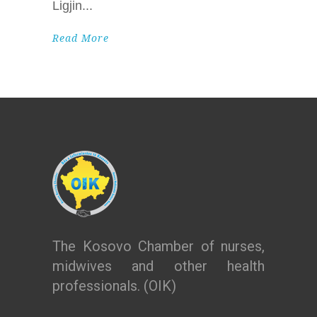
Ligjin
Read More
The Kosovo Chamber of nurses,
midwives and other health
professionals. (OIK)