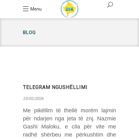
Menu
BLOG
TELEGRAM NGUSHËLLIMI
23/02/2026
Me pikëllim të thellë morëm lajmin
për ndarjen nga jeta të znj. Nazmie
Gashi Maloku, e cila për vite me
radhë shërbeu me përkushtim dhe