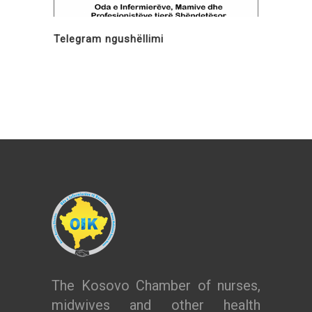
Telegram ngushëllimi
The Kosovo Chamber of nurses,
midwives and other health