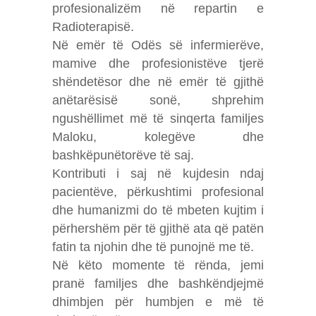
profesionalizëm në repartin e
Radioterapisë.
Në emër të Odës së infermierëve,
mamive dhe profesionistëve tjerë
shëndetësor dhe në emër të gjithë
anëtarësisë sonë, shprehim
ngushëllimet më të sinqerta familjes
Maloku, kolegëve dhe
bashkëpunëtorëve të saj.
Kontributi i saj në kujdesin ndaj
pacientëve, përkushtimi profesional
dhe humanizmi do të mbeten kujtim i
përhershëm për të gjithë ata që patën
fatin ta njohin dhe të punojnë me të.
Në këto momente të rënda, jemi
pranë familjes dhe bashkëndjejmë
dhimbjen për humbjen e më të