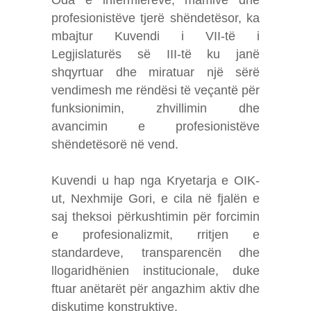
Oda e infermierëve, mamive dhe
profesionistëve tjerë shëndetësor, ka
mbajtur Kuvendi i VII-të i
Legjislaturës së III-të ku janë
shqyrtuar dhe miratuar një sërë
vendimesh me rëndësi të veçantë për
funksionimin, zhvillimin dhe
avancimin e profesionistëve
shëndetësorë në vend.
Kuvendi u hap nga Kryetarja e OIK-
ut, Nexhmije Gori, e cila në fjalën e
saj theksoi përkushtimin për forcimin
e profesionalizmit, rritjen e
standardeve, transparencën dhe
llogaridhënien institucionale, duke
ftuar anëtarët për angazhim aktiv dhe
diskutime konstruktive.