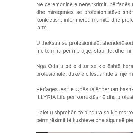
Në ceremoninë e nënshkrimit, përfaqësue
dhe mirëqenies së profesionistëve shën
konkretisht infermierët, mamitë dhe profe
lartë.
U theksua se profesionistët shëndetësorë
më të mira për mbrojtje, stabilitet dhe mir
Nga Oda u bë e ditur se kjo është hera 
profesionale, duke e cilësuar atë si nj
Përfaqësuesit e Odës falënderuan bashkë
ILLYRIA Life për korrektësinë dhe profesi
Palët u shprehën të bindura se kjo marr
përmirësimit të kushteve dhe sigurisë pë