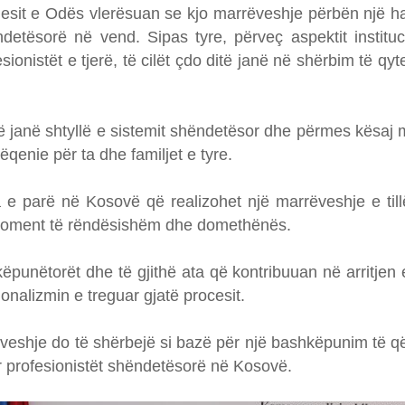
sit e Odës vlerësuan se kjo marrëveshje përbën një hap 
detësorë në vend. Sipas tyre, përveç aspektit instit
sionistët e tjerë, të cilët çdo ditë janë në shërbim të q
 janë shtyllë e sistemit shëndetësor dhe përmes kësaj 
ëqenie për ta dhe familjet e tyre.
e parë në Kosovë që realizohet një marrëveshje e tillë
ë moment të rëndësishëm dhe domethënës.
punëtorët dhe të gjithë ata që kontribuuan në arritjen
onalizmin e treguar gjatë procesit.
ëveshje do të shërbejë si bazë për një bashkëpunim të q
r profesionistët shëndetësorë në Kosovë.