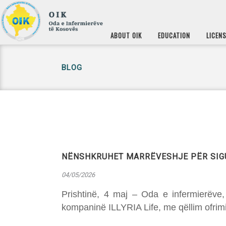
ABOUT OIK
EDUCATION
LICEN
BLOG
NËNSHKRUHET MARRËVESHJE PËR SIGU
04/05/2026
Prishtinë, 4 maj – Oda e infermierëve
kompaninë ILLYRIA Life, me qëllim ofrimin