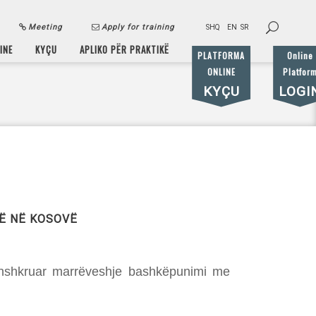
Meeting
Apply for training
SHQ
EN
SR
INE
KYÇU
APLIKO PËR PRAKTIKË
PLATFORMA
Online
ONLINE
Platfor
KYÇU
LOGI
Ë NË KOSOVË
nënshkruar marrëveshje bashkëpunimi me