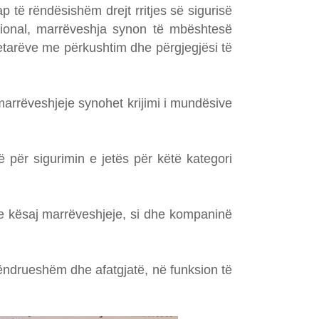
të rëndësishëm drejt rritjes së sigurisë
ucional, marrëveshja synon të mbështesë
ytetarëve me përkushtim dhe përgjegjësi të
marrëveshjeje synohet krijimi i mundësive
 për sigurimin e jetës për këtë kategori
 e kësaj marrëveshjeje, si dhe kompaninë
ëndrueshëm dhe afatgjatë, në funksion të