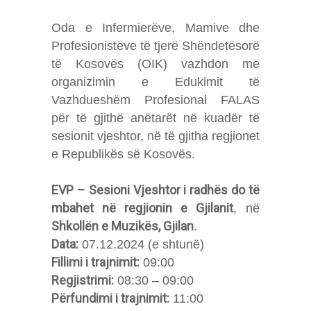
Oda e Infermierëve, Mamive dhe
Profesionistëve të tjerë Shëndetësorë
të Kosovës (OIK) vazhdon me
organizimin e Edukimit të
Vazhdueshëm Profesional FALAS
për të gjithë anëtarët në kuadër të
sesionit vjeshtor, në të gjitha regjionet
e Republikës së Kosovës.
EVP – Sesioni Vjeshtor i radhës do të
mbahet në regjionin e Gjilanit
, në
Shkollën e Muzikës, Gjilan
.
Data:
07.12.2024 (e shtunë)
Fillimi i trajnimit:
09:00
Regjistrimi:
08:30 – 09:00
Përfundimi i trajnimit:
11:00