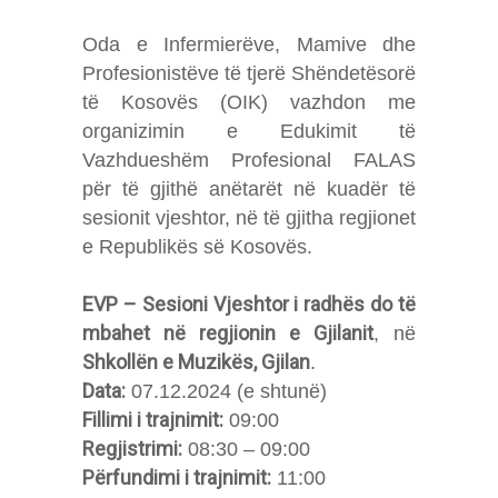
Oda e Infermierëve, Mamive dhe
Profesionistëve të tjerë Shëndetësorë
të Kosovës (OIK) vazhdon me
organizimin e Edukimit të
Vazhdueshëm Profesional FALAS
për të gjithë anëtarët në kuadër të
sesionit vjeshtor, në të gjitha regjionet
e Republikës së Kosovës.
EVP – Sesioni Vjeshtor i radhës do të
mbahet në regjionin e Gjilanit
, në
Shkollën e Muzikës, Gjilan
.
Data:
07.12.2024 (e shtunë)
Fillimi i trajnimit:
09:00
Regjistrimi:
08:30 – 09:00
Përfundimi i trajnimit:
11:00