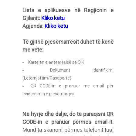
Lista e aplikuesve në Regjionin e
Gjilanit:
Kliko këtu
Agjenda:
Kliko këtu
Të gjithë pjesëmarrësit duhet të kenë
me vete:
Kartelën e anëtarësisë së OIK
Dokument identifikimi
(Letërnjoftim/Pasaportë)
QR CODE-in e pranuar me email për
evidentimin e pjesëmarrjes.
Në hyrje dhe dalje, do të paraqisni QR
CODE-in e pranuar përmes email-it.
Mund ta skanoni përmes telefonit tuaj