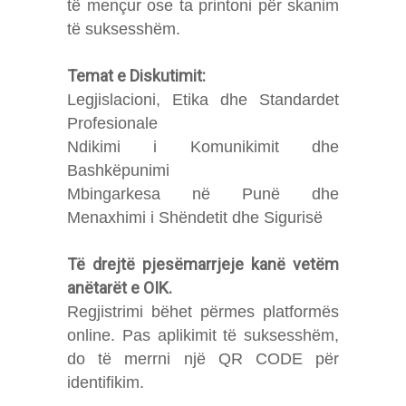
të mençur ose ta printoni për skanim
të suksesshëm.
Temat e Diskutimit:
Legjislacioni, Etika dhe Standardet
Profesionale
Ndikimi i Komunikimit dhe
Bashkëpunimi
Mbingarkesa në Punë dhe
Menaxhimi i Shëndetit dhe Sigurisë
Të drejtë pjesëmarrjeje kanë vetëm
anëtarët e OIK.
Regjistrimi bëhet përmes platformës
online. Pas aplikimit të suksesshëm,
do të merrni një QR CODE për
identifikim.