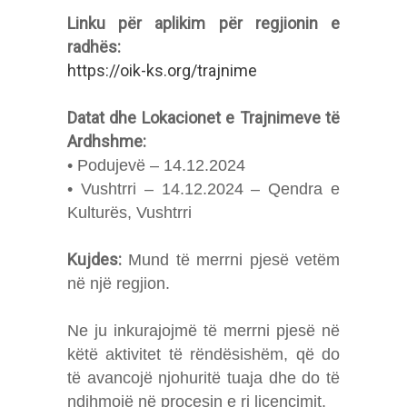
Linku për aplikim për regjionin e
radhës:
https://oik-ks.org/trajnime
Datat dhe Lokacionet e Trajnimeve të
Ardhshme:
• Podujevë – 14.12.2024
• Vushtrri – 14.12.2024 – Qendra e
Kulturës, Vushtrri
Kujdes:
Mund të merrni pjesë vetëm
në një regjion.
Ne ju inkurajojmë të merrni pjesë në
këtë aktivitet të rëndësishëm, që do
të avancojë njohuritë tuaja dhe do të
ndihmojë në procesin e ri licencimit.