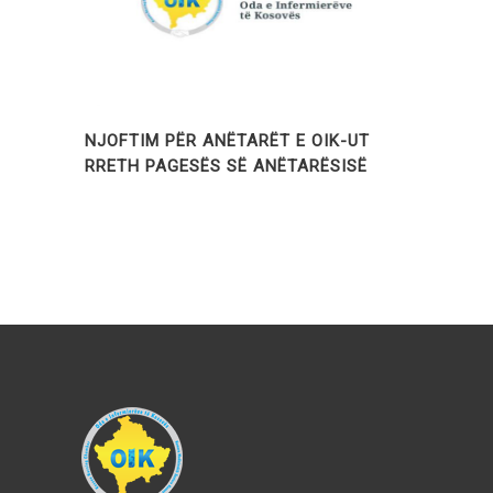
NJOFTIM PËR ANËTARËT E OIK-UT
RRETH PAGESËS SË ANËTARËSISË