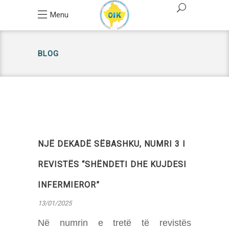
Menu
BLOG
NJË DEKADË SËBASHKU, NUMRI 3 I
REVISTËS “SHËNDETI DHE KUJDESI
INFERMIEROR”
13/01/2025
Në numrin e tretë të revistës