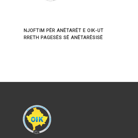
NJOFTIM PËR ANËTARËT E OIK-UT
RRETH PAGESËS SË ANËTARËSISË