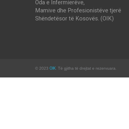
Oda e Infermierëve,
Mamive dhe Profesionistëve tjerë
Shëndetësor të Kosovës. (OIK)
© 2023
OIK
. Të gjitha të drejtat e rezervuara.