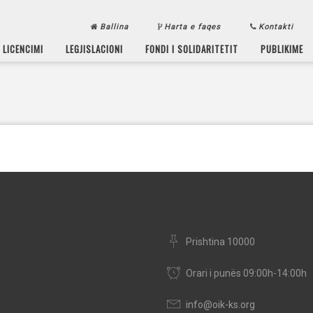
Ballina
Harta e faqes
Kontakti
LICENCIMI
LEGJISLACIONI
FONDI I SOLIDARITETIT
PUBLIKIME
Prishtina 10000
Orari i punës 09:00h-14:00h
info@oik-ks.org