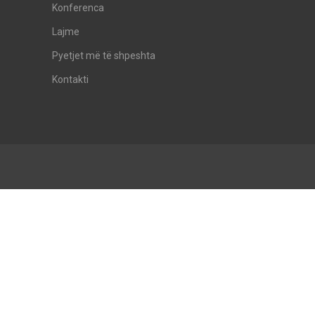
Konferenca
Lajme
Pyetjet më të shpeshta
Kontakti