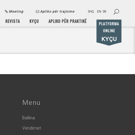
Meeting
Apliko për trajnime
SHQ
EN
SR
REVISTA
KYÇU
APLIKO PËR PRAKTIKË
PLATFORMA
ONLINE
KYÇU
Menu
Ballina
Vendimet