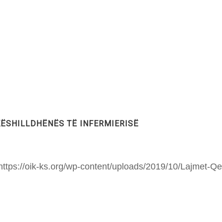
 KËSHILLDHËNËS TË INFERMIERISË
ttps://oik-ks.org/wp-content/uploads/2019/10/Lajmet-Qe