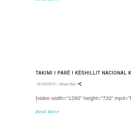
TAKIMI I PARË I KËSHILLIT NACIONAL
13/10/2019
Share this
[video width="1280" height="720" mp4="h
Read More