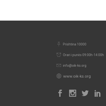
Prishtina 10000
Orari i punës 09:00h-14:00h
info@oik-ks.org
www.oik-ks.org