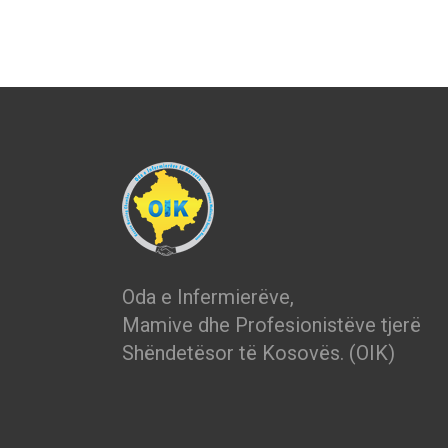
Oda e Infermierëve,
Mamive dhe Profesionistëve tjerë
Shëndetësor të Kosovës. (OIK)