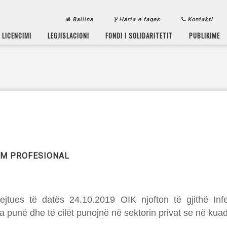
Ballina
Harta e faqes
Kontakti
LICENCIMI
LEGJISLACIONI
FONDI I SOLIDARITETIT
PUBLIKIME
ËM PROFESIONAL
jtues të datës 24.10.2019 OIK njofton të gjithë Infe
a punë dhe të cilët punojnë në sektorin privat se në kua