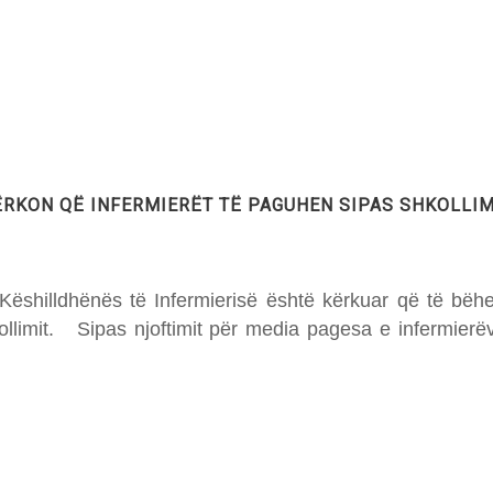
KËRKON QË INFERMIERËT TË PAGUHEN SIPAS SHKOLLIM
 Këshilldhënës të Infermierisë është kërkuar që të bëh
hkollimit. Sipas njoftimit për media pagesa e infermierëve