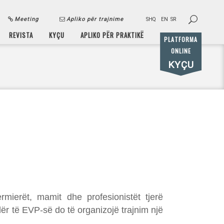
Meeting
Apliko për trajnime
SHQ
EN
SR
REVISTA
KYÇU
APLIKO PËR PRAKTIKË
PLATFORMA
ONLINE
KYÇU
rmierët, mamit dhe profesionistët tjerë
dër të EVP-së do të organizojë trajnim një