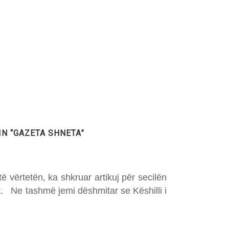
N “GAZETA SHNETA”
 vërtetën, ka shkruar artikuj për secilën
t. Ne tashmë jemi dëshmitar se Këshilli i