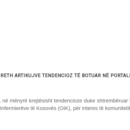
RETH ARTIKUJVE TENDENCIOZ TË BOTUAR NË PORTALI
 në mënyrë krejtësisht tendencioze duke shtrembëruar të
Infermierëve të Kosovës (OIK), për interes të komuniteti