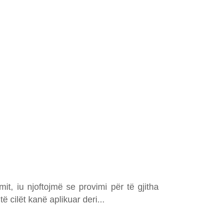
it, iu njoftojmë se provimi për të gjitha
ë cilët kanë aplikuar deri