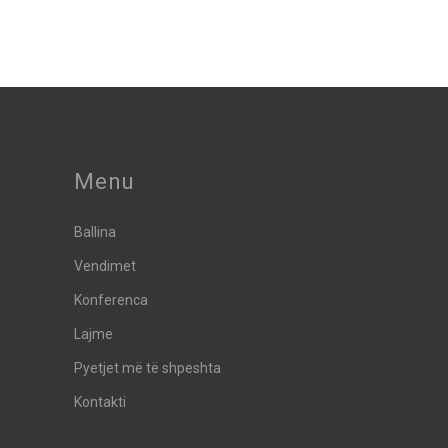
Menu
Ballina
Vendimet
Konferenca
Lajme
Pyetjet më të shpeshta
Kontakti