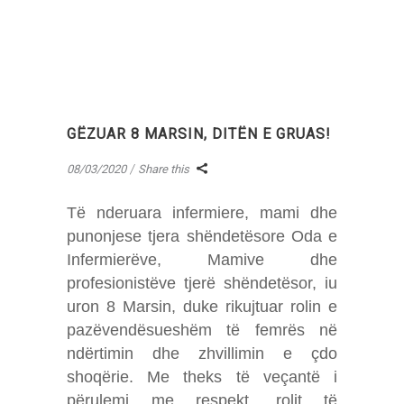
GËZUAR 8 MARSIN, DITËN E GRUAS!
08/03/2020
Share this
Të nderuara infermiere, mami dhe
punonjese tjera shëndetësore Oda e
Infermierëve, Mamive dhe
profesionistëve tjerë shëndetësor, iu
uron 8 Marsin, duke rikujtuar rolin e
pazëvendësueshëm të femrës në
ndërtimin dhe zhvillimin e çdo
shoqërie. Me theks të veçantë i
përulemi me respekt, rolit të