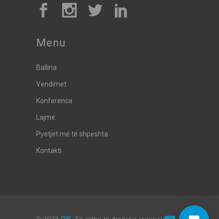
Menu
Ballina
Vendimet
Konferenca
Lajme
Pyetjet më të shpeshta
Kontakti
© 2023
OIK
. Të gjitha të drejtat e rezervuara.