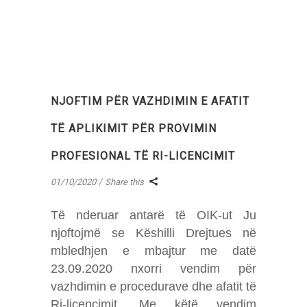
NJOFTIM PËR VAZHDIMIN E AFATIT
TË APLIKIMIT PËR PROVIMIN
PROFESIONAL TË RI-LICENCIMIT
01/10/2020
Share this
Të nderuar antarë të OIK-ut Ju
njoftojmë se Këshilli Drejtues në
mbledhjen e mbajtur me datë
23.09.2020 nxorri vendim për
vazhdimin e procedurave dhe afatit të
Ri-licencimit. Me këtë vendim