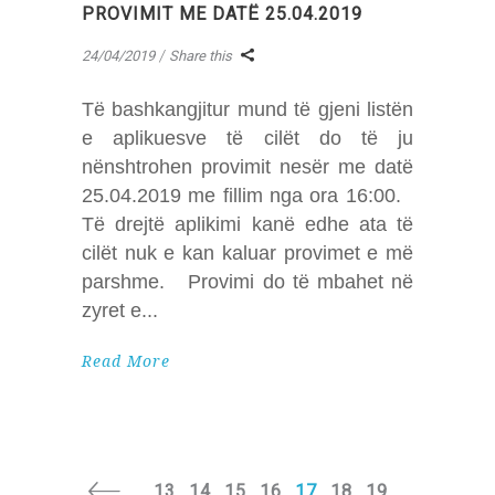
PROVIMIT ME DATË 25.04.2019
24/04/2019
Share this
Të bashkangjitur mund të gjeni listën
e aplikuesve të cilët do të ju
nënshtrohen provimit nesër me datë
25.04.2019 me fillim nga ora 16:00.
Të drejtë aplikimi kanë edhe ata të
cilët nuk e kan kaluar provimet e më
parshme. Provimi do të mbahet në
zyret e
Read More
13
14
15
16
17
18
19