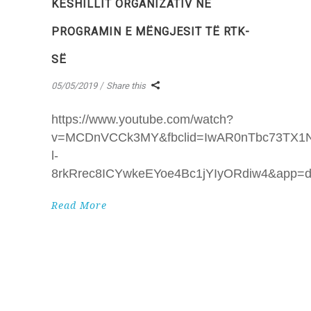
KËSHILLIT ORGANIZATIV NË
PROGRAMIN E MËNGJESIT TË RTK-
SË
05/05/2019
Share this
https://www.youtube.com/watch?
v=MCDnVCCk3MY&fbclid=IwAR0nTbc73TX1
l-
8rkRrec8ICYwkeEYoe4Bc1jYIyORdiw4&app=d
Read More