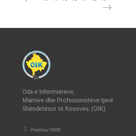
Oda e Infermierëve,
Mamive dhe Profesionistëve tjerë
Shëndetësor të Kosovës. (OIK)
Prishtina 10000