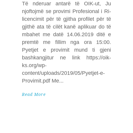
Të nderuar antarë të OIK-ut, Ju
njoftojmë se provimi Profesional i Ri-
licencimit për të gjitha profilet për të
gjithë ata të cilët kanë aplikuar do të
mbahet me datë 14.06.2019 ditë e
premtë me fillim nga ora 15:00.
Pyetjet e provimit mund ti gjeni
bashkangjitur ne link https://oik-
ks.org/wp-
content/uploads/2019/05/Pyetjet-e-
Provimit.pdf Me
Read More