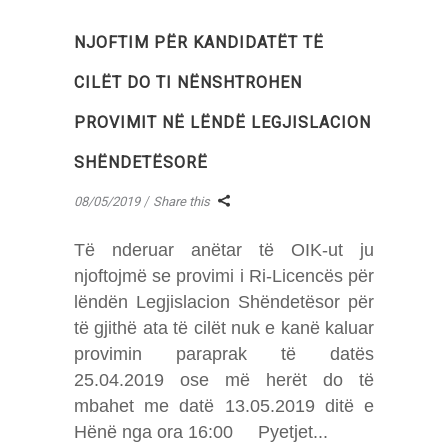
NJOFTIM PËR KANDIDATËT TË
CILËT DO TI NËNSHTROHEN
PROVIMIT NË LËNDË LEGJISLACION
SHËNDETËSORË
08/05/2019
Share this
Të nderuar anëtar të OIK-ut ju
njoftojmë se provimi i Ri-Licencës për
lëndën Legjislacion Shëndetësor për
të gjithë ata të cilët nuk e kanë kaluar
provimin paraprak të datës
25.04.2019 ose më herët do të
mbahet me datë 13.05.2019 ditë e
Hënë nga ora 16:00 Pyetjet