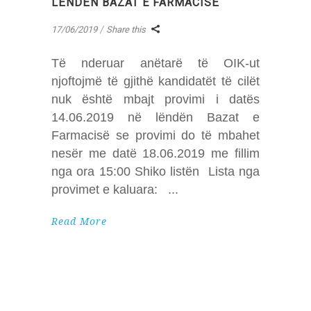
LËNDËN BAZAT E FARMACISË
17/06/2019
Share this
Të nderuar anëtarë të OIK-ut
njoftojmë të gjithë kandidatët të cilët
nuk është mbajt provimi i datës
14.06.2019 në lëndën Bazat e
Farmacisë se provimi do të mbahet
nesër me datë 18.06.2019 me fillim
nga ora 15:00 Shiko listën Lista nga
provimet e kaluara:
Read More