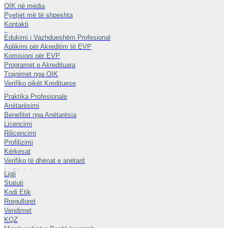
OIK në media
Pyetjet më të shpeshta
Kontakti
Edukimi
Edukimi i Vazhdueshëm Profesional
Aplikimi për Akreditim të EVP
Komisioni për EVP
Programet e Akredituara
Trajnimet nga OIK
Verifiko pikët Kredituese
Licencimi
Praktika Profesionale
Anëtarësimi
Benefitet nga Anëtarësia
Licencimi
Rilicencimi
Profilizimi
Kërkesat
Verifiko të dhënat e anëtarit
Legjislacioni
Ligji
Statuti
Kodi Etik
Rregulloret
Vendimet
KQZ