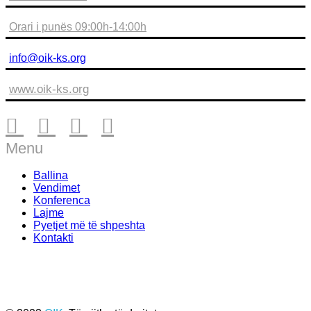
Orari i punës 09:00h-14:00h
info@oik-ks.org
www.oik-ks.org
Menu
Ballina
Vendimet
Konferenca
Lajme
Pyetjet më të shpeshta
Kontakti