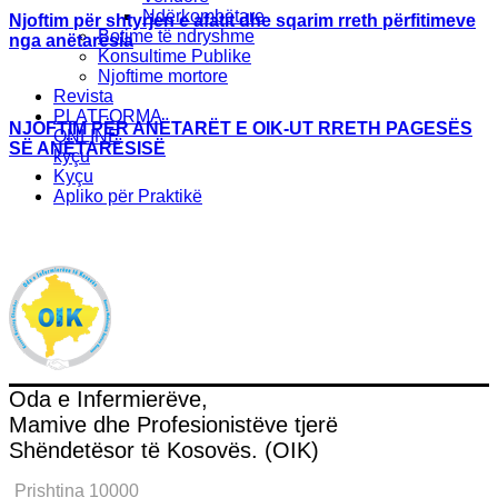
Ndërkombëtare
Njoftim për shtyrjen e afatit dhe sqarim rreth përfitimeve
Botime të ndryshme
nga anëtarësia
Konsultime Publike
Njoftime mortore
Revista
PLATFORMA
NJOFTIM PËR ANËTARËT E OIK-UT RRETH PAGESËS
ONLINE
SË ANËTARËSISË
kyçu
Kyçu
Apliko për Praktikë
Oda e Infermierëve,
Mamive dhe Profesionistëve tjerë
Shëndetësor të Kosovës. (OIK)
Prishtina 10000