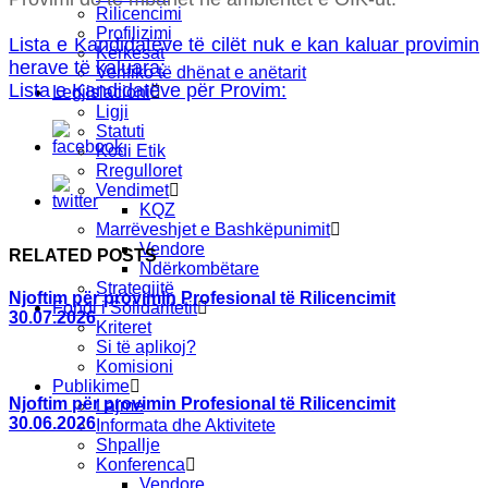
Rilicencimi
Profilizimi
Lista e Kandidatëve të cilët nuk e kan kaluar provimin
Kërkesat
herave të kaluara:
Verifiko të dhënat e anëtarit
Lista e Kandidatëve për Provim:
Legjislacioni
Ligji
Statuti
Kodi Etik
Rregulloret
Vendimet
KQZ
Marrëveshjet e Bashkëpunimit
Vendore
RELATED POSTS
Ndërkombëtare
Strategjitë
Njoftim për provimin Profesional të Rilicencimit
Fondi i Solidaritetit
30.07.2026
Kriteret
Si të aplikoj?
Komisioni
Publikime
Njoftim për provimin Profesional të Rilicencimit
Lajme
30.06.2026
Informata dhe Aktivitete
Shpallje
Konferenca
Vendore