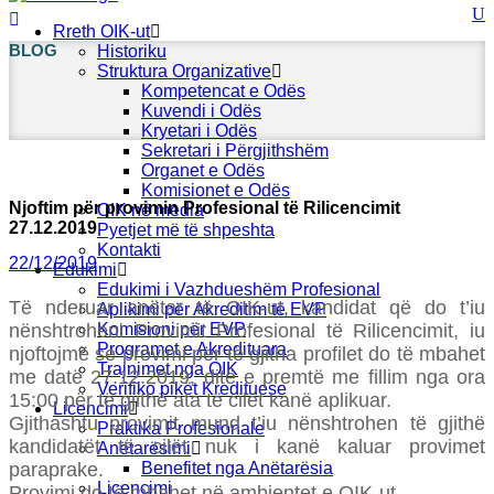
Rreth OIK-ut
BLOG
Historiku
Struktura Organizative
Kompetencat e Odës
Kuvendi i Odës
Kryetari i Odës
Sekretari i Përgjithshëm
Organet e Odës
Komisionet e Odës
Njoftim për provimin Profesional të Rilicencimit
OIK në media
27.12.2019
Pyetjet më të shpeshta
Kontakti
22/12/2019
Edukimi
Edukimi i Vazhdueshëm Profesional
Të nderuar anëtar të OIK-ut, kandidat që do t’iu
Aplikimi për Akreditim të EVP
nënshtroheni Provimit Profesional të Rilicencimit, iu
Komisioni për EVP
Programet e Akredituara
njoftojmë se provimi për të gjitha profilet do të mbahet
Trajnimet nga OIK
me datë 27.12.2019, ditë e premtë me fillim nga ora
Verifiko pikët Kredituese
15:00 për të gjithë ata të cilët kanë aplikuar.
Licencimi
Gjithashtu provimit mund t’iu nënshtrohen të gjithë
Praktika Profesionale
kandidatët të cilët nuk i kanë kaluar provimet
Anëtarësimi
paraprake.
Benefitet nga Anëtarësia
Licencimi
Provimi do të mbahet në ambientet e OIK-ut.