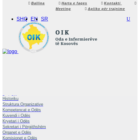
Ballina
Harta e faqes
Kontakti
Meeting
Apliko për trajnime
SHQ
EN
SR
Rreth OIK-ut
Historiku
Struktura Organizative
Kompetencat e Odës
Kuvendi i Odës
Kryetari i Odës
Sekretari i Përgjithshëm
Organet e Odës
Komisionet e Odës