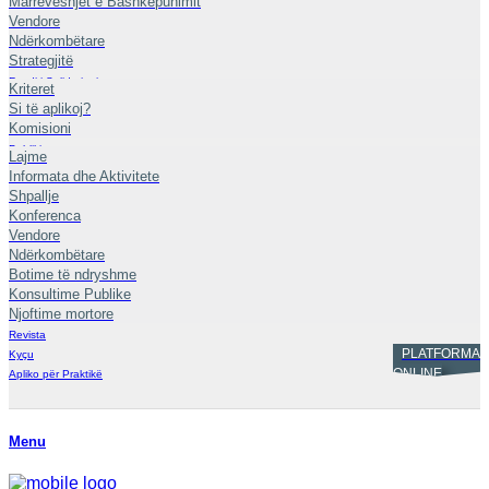
Marrëveshjet e Bashkëpunimit
Vendore
Ndërkombëtare
Strategjitë
Fondi i Solidaritetit
Kriteret
Si të aplikoj?
Komisioni
Publikime
Lajme
Informata dhe Aktivitete
Shpallje
Konferenca
Vendore
Ndërkombëtare
Botime të ndryshme
Konsultime Publike
Njoftime mortore
Revista
PLATFORMA
Kyçu
ONLINE
Apliko për Praktikë
KYÇU
Menu