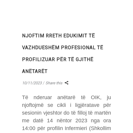
NJOFTIM RRETH EDUKIMIT TË
VAZHDUESHËM PROFESIONAL TË
PROFILIZUAR PËR TË GJITHË
ANËTARËT
10/11/2023
Share this
Të nderuar anëtarë të OIK, ju
njoftojmë se cikli i ligjëratave për
sesionin vjeshtor do të filloj të martën
me datë 14 nëntor 2023 nga ora
14:00 për profilin Infermieri (Shkollim