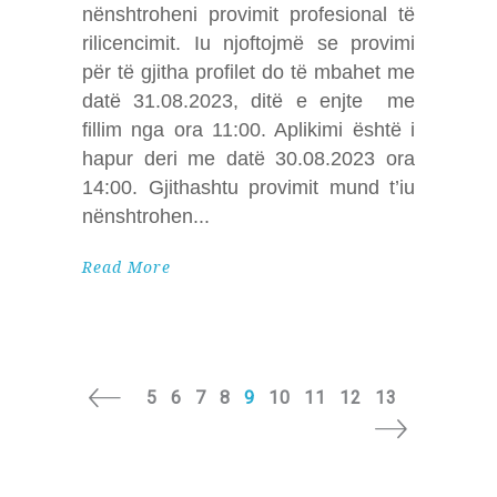
nënshtroheni provimit profesional të
rilicencimit. Iu njoftojmë se provimi
për të gjitha profilet do të mbahet me
datë 31.08.2023, ditë e enjte me
fillim nga ora 11:00. Aplikimi është i
hapur deri me datë 30.08.2023 ora
14:00. Gjithashtu provimit mund t’iu
nënshtrohen
Read More
5
6
7
8
9
10
11
12
13