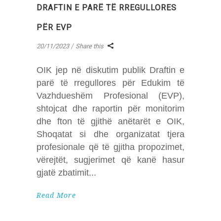
DRAFTIN E PARË TË RREGULLORES
PËR EVP
20/11/2023
Share this
OIK jep në diskutim publik Draftin e
parë të rregullores për Edukim të
Vazhdueshëm Profesional (EVP),
shtojcat dhe raportin për monitorim
dhe fton të gjithë anëtarët e OIK,
Shoqatat si dhe organizatat tjera
profesionale që të gjitha propozimet,
vërejtët, sugjerimet që kanë hasur
gjatë zbatimit
Read More