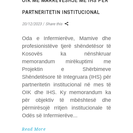
OIK ME MARRËVESHJE ME IHS PËR
PARTNERITETIN INSTITUCIONAL
20/12/2023
Share this
Oda e Infermierëve, Mamive dhe
profesionistëve tjerë shëndetësor të
Kosovës ka nënshkruar
memorandum mirëkuptimi me
Projektin e Shërbimeve
Shëndetësore të Integruara (IHS) për
partneritetin institucional në mes të
OIK dhe IHS. Ky memorandum ka
për objektiv të mbështesë dhe
përmirësojë rritjen institucionale të
Odës së Infermierëve
Read More