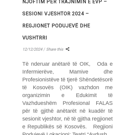
NJOFTIM PËR TRAJNIMIN E EVP –
SESIONI VJESHTOR 2024 –
REGJIONET PODUJEVË DHE
VUSHTRRI
12/12/2024
Share this
Të nderuar anëtarë të OIK, Oda e
Infermierëve, Mamive dhe
Profesionistëve të tjerë Shëndetësorë
të Kosovës (OIK) vazhdon me
organizimin e Edukimit të
Vazhdueshëm Profesional FALAS
për të gjithë anëtarët në kuadër të
sesionit vjeshtor, në të gjitha regjionet
e Republikës së Kosovës. Regjioni
Podujevë Lokacioni: Teatri “Avdush