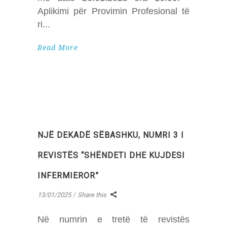
Aplikimi për Provimin Profesional të
ri
Read More
NJË DEKADË SËBASHKU, NUMRI 3 I
REVISTËS “SHËNDETI DHE KUJDESI
INFERMIEROR”
13/01/2025
Share this
Në numrin e tretë të revistës