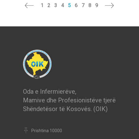
1
2
3
4
5
6
7
8
9
Oda e Infermierëve,
Mamive dhe Profesionistëve tjerë
Shëndetësor të Kosovës. (OIK)
Prishtina 10000