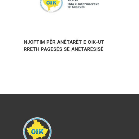
NJOFTIM PËR ANËTARËT E OIK-UT
RRETH PAGESËS SË ANËTARËSISË