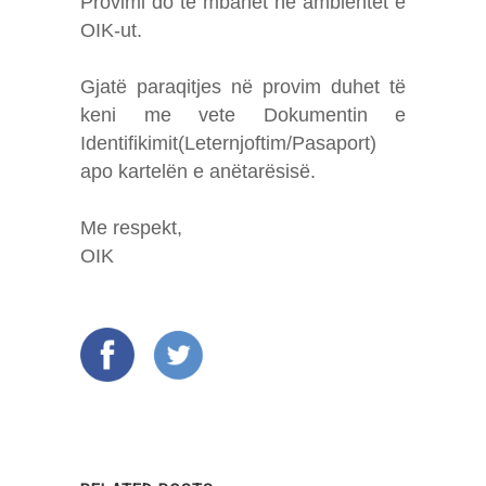
Provimi do të mbahet në ambientet e
OIK-ut.
Gjatë paraqitjes në provim duhet të
keni me vete Dokumentin e
Identifikimit(Leternjoftim/Pasaport)
apo kartelën e anëtarësisë.
Me respekt,
OIK