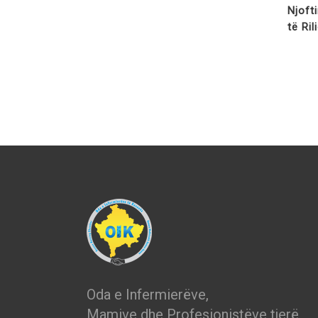
Njoft
të Ri
Oda e Infermierëve,
Mamive dhe Profesionistëve tjerë