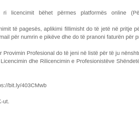
ë ri licencimit bëhet përmes platformës online (P
mit të pagesës, aplikimi fillimisht do të jetë në pritje 
-mail për numrin e pikëve dhe do të pranoni faturën për p
Provimin Profesional do të jeni në listë për të ju nënsht
 Licencimin dhe Rilicencimin e Profesionistëve Shëndetëso
tps://bit.ly/403CMwb
-ut.