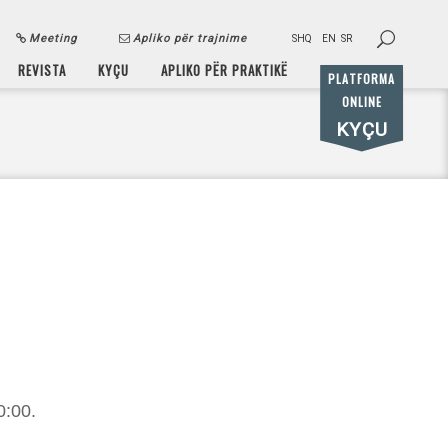
Meeting
Apliko për trajnime
SHQ
EN
SR
REVISTA
KYÇU
APLIKO PËR PRAKTIKË
PLATFORMA
ONLINE
KYÇU
0:00.