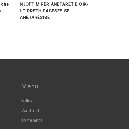
t dhe
NJOFTIM PËR ANËTARËT E OIK-
a
UT RRETH PAGESËS SË
ANËTARËSISË
Menu
Ballina
Vendimet
Konferenca