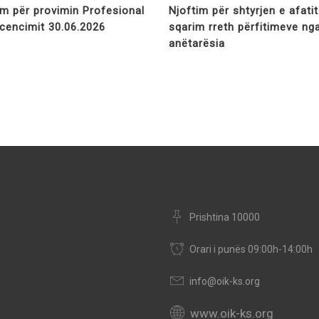
im për provimin Profesional
Njoftim për shtyrjen e afati
licencimit 30.06.2026
sqarim rreth përfitimeve ng
anëtarësia
Prishtina 10000
Orari i punës 09:00h-14:00h
info@oik-ks.org
www.oik-ks.org