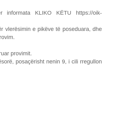
ër informata KLIKO KËTU https://oik-
për vlerësimin e pikëve të poseduara, dhe
rovim.
ruar provimit.
rë, posaçërisht nenin 9, i cili rregullon