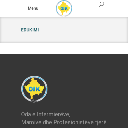
Menu
EDUKIMI
Oda e Infermierëve,
Mamive dhe Profesionistëve tjerë