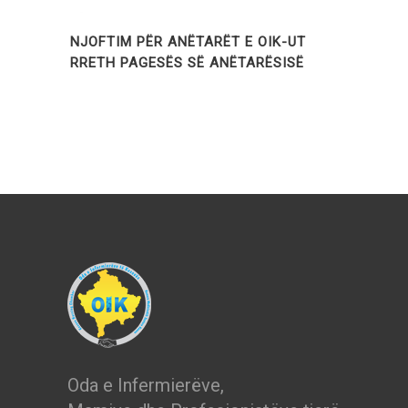
NJOFTIM PËR ANËTARËT E OIK-UT
RRETH PAGESËS SË ANËTARËSISË
Oda e Infermierëve,