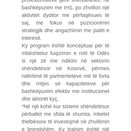
profesionistëve tjerë shëndetësor, në
bashkëpunim me IHS, po zhvillon një
aktivitet dyditor me përfaqësues të
saj, me fokus në pozicionimin
strategjik dhe angazhimin me palët e
interesit.
Ky program është konceptuar për të
mbështetur fuqizimin e rolit të Odës
si një zë me ndikim në sektorin
shëndetësor në Kosovë, përmes
ndërtimit të partneriteteve më të forta
dhe rritjes së kapaciteteve për
bashkëpunim efektiv me institucionet
dhe aktorët kyç.
“Në një kohë kur sistemi shëndetësor
përballet me sfida të shumta, mbetet
thelbësore të investojmë në zhvillimin
e brendshëm. Ky trajnim është një