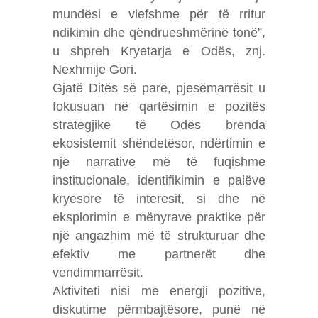
mundësi e vlefshme për të rritur
ndikimin dhe qëndrueshmërinë tonë”,
u shpreh Kryetarja e Odës, znj.
Nexhmije Gori.
Gjatë Ditës së parë, pjesëmarrësit u
fokusuan në qartësimin e pozitës
strategjike të Odës brenda
ekosistemit shëndetësor, ndërtimin e
një narrative më të fuqishme
institucionale, identifikimin e palëve
kryesore të interesit, si dhe në
eksplorimin e mënyrave praktike për
një angazhim më të strukturuar dhe
efektiv me partnerët dhe
vendimmarrësit.
Aktiviteti nisi me energji pozitive,
diskutime përmbajtësore, punë në