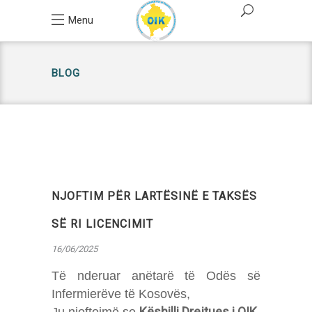
Menu
BLOG
NJOFTIM PËR LARTËSINË E TAKSËS
SË RI LICENCIMIT
16/06/2025
Të nderuar anëtarë të Odës së
Infermierëve të Kosovës,
Këshilli Drejtues i OIK