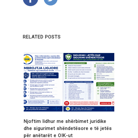
RELATED POSTS
Njoftim lidhur me shërbimet juridike
dhe sigurimet shëndetësore e të jetës
për anëtarët e OIK-ut