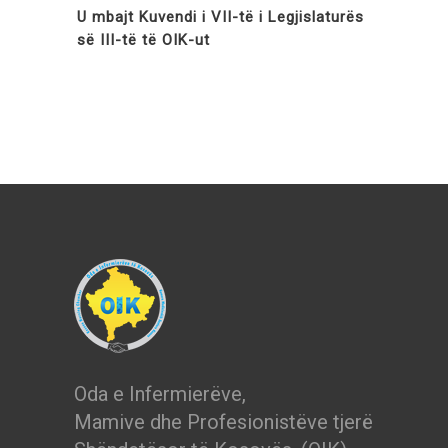
U mbajt Kuvendi i VII-të i Legjislaturës
së III-të të OIK-ut
Oda e Infermierëve,
Mamive dhe Profesionistëve tjerë