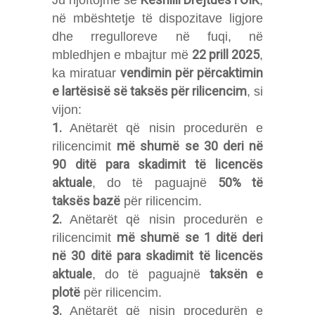
Ju njoftojmë se
,
në mbështetje të dispozitave ligjore
dhe rregulloreve në fuqi, në
22 prill 2025
mbledhjen e mbajtur më
,
vendimin për përcaktimin
ka miratuar
e lartësisë së taksës për rilicencim
, si
vijon:
1.
Anëtarët që nisin procedurën e
më shumë se 30 deri në
rilicencimit
90 ditë para skadimit të licencës
aktuale
50% të
, do të paguajnë
taksës bazë
për rilicencim.
2.
Anëtarët që nisin procedurën e
më shumë se 1 ditë deri
rilicencimit
në 30 ditë para skadimit të licencës
aktuale
taksën e
, do të paguajnë
plotë
për rilicencim.
3.
Anëtarët që nisin procedurën e