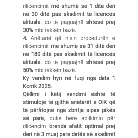
më shumë se 1 ditë deri
rilicencimit
në 30 ditë pas skadimit të licencës
aktuale
shtesë prej
, do të paguajnë
30%
mbi taksën bazë.
4.
Anëtarët që nisin procedurën e
më shumë se 31 ditë deri
rilicencimit
në 180 ditë pas skadimit të licencës
aktuale
shtesë prej
, do të paguajnë
50%
mbi taksën bazë.
Ky vendim hyn në fuqi nga data 1
Korrik 2025.
Qëllimi i këtij vendimi është të
stimulojë të gjithë anëtarët e OIK që
të përfitojnë nga zbritja sipas pikës
së parë
, duke bërë aplikimin për
brenda afatit optimal prej
rilicencim
deri në 3 muaj para datës së skadimit