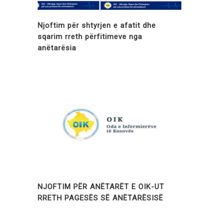
Njoftim për shtyrjen e afatit dhe
sqarim rreth përfitimeve nga
anëtarësia
NJOFTIM PËR ANËTARËT E OIK-UT
RRETH PAGESËS SË ANËTARËSISË