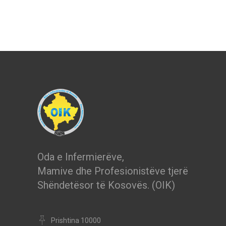
Oda e Infermierëve,
Mamive dhe Profesionistëve tjerë
Shëndetësor të Kosovës. (OIK)
Prishtina 10000