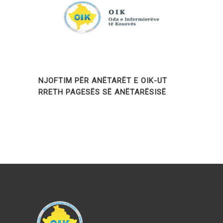
NJOFTIM PËR ANËTARËT E OIK-UT
RRETH PAGESËS SË ANËTARËSISË